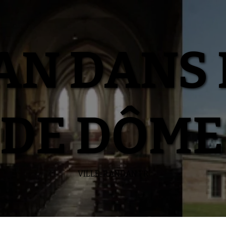
N DANS 
DE DÔME
VILLE-RANDAN.FR