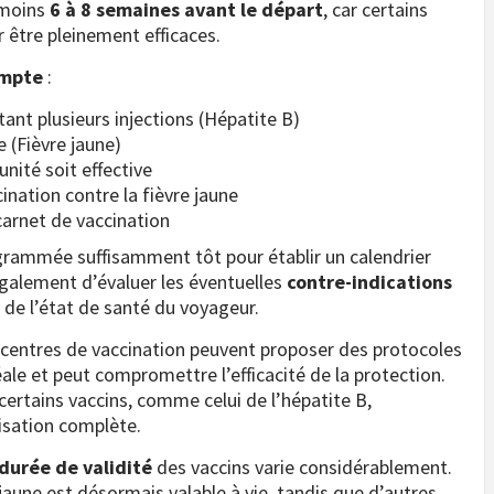
 moins
6 à 8 semaines avant le départ
, car certains
r être pleinement efficaces.
ompte
:
tant plusieurs injections (Hépatite B)
 (Fièvre jaune)
unité soit effective
cination contre la fièvre jaune
 carnet de vaccination
grammée suffisamment tôt pour établir un calendrier
également d’évaluer les éventuelles
contre-indications
 de l’état de santé du voyageur.
s centres de vaccination peuvent proposer des protocoles
éale et peut compromettre l’efficacité de la protection.
ertains vaccins, comme celui de l’hépatite B,
isation complète.
durée de validité
des vaccins varie considérablement.
 jaune est désormais valable à vie, tandis que d’autres