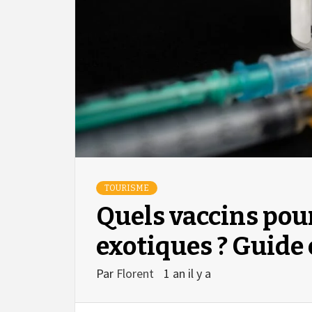
TOURISME
Quels vaccins pour
exotiques ? Guide
Par
Florent
1 an il y a