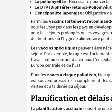
La poliomyélite
: Nécessaire pour certain
Le DTP (Diphtérie-Tétanos-Poliomyélit
L’encéphalite japonaise
: Obligatoire da
Parmi les
vaccins fortement recommand
pour les voyages dans les pays en développe
pour les séjours prolongés ou les voyages
destinations où l’hygiène alimentaire peut ê
Les
vaccins spécifiques
peuvent être néces
séjour. Par exemple, la rage est fortement c
travaillant au contact d’animaux. L’encéph
Europe centrale et de l’Est.
Pour les
zones à risque paludéen
, bien q
est souvent prescrite en complément des va
visitée et à la durée du séjour.
Planification et délais
La
planification vaccinale
constitue une ét