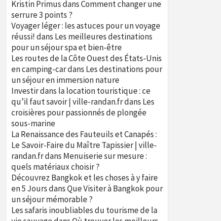
Kristin Primus
dans
Comment changer une
serrure 3 points ?
Voyager léger : les astuces pour un voyage
réussi!
dans
Les meilleures destinations
pour un séjour spa et bien-être
Les routes de la Côte Ouest des États-Unis
en camping-car
dans
Les destinations pour
un séjour en immersion nature
Investir dans la location touristique : ce
qu’il faut savoir | ville-randan.fr
dans
Les
croisières pour passionnés de plongée
sous-marine
La Renaissance des Fauteuils et Canapés :
Le Savoir-Faire du Maître Tapissier | ville-
randan.fr
dans
Menuiserie sur mesure :
quels matériaux choisir ?
Découvrez Bangkok et les choses à y faire
en 5 Jours
dans
Que Visiter à Bangkok pour
un séjour mémorable ?
Les safaris inoubliables du tourisme de la