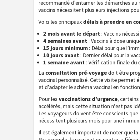
recommandé d’entamer les démarches au
vaccins nécessitent plusieurs injections pou
Voici les principaux
délais à prendre en c
2 mois avant le départ
: Vaccins nécessi
4 semaines avant
: Vaccins à dose unique
15 jours minimum
: Délai pour que l’imm
10 jours avant
: Dernier délai pour la vac
1 semaine avant
: Vérification finale du
La
consultation pré-voyage
doit être pro
vaccinal personnalisé. Cette visite permet 
et d’adapter le schéma vaccinal en fonction
Pour les
vaccinations d’urgence
, certain
accélérés, mais cette situation n’est pas id
Les voyageurs doivent être conscients que c
nécessitent plusieurs mois pour une immun
Il est également important de noter que la
Par exemple, la vaccination contre la fièvre