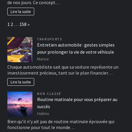
de nos jours. Ce concept…
Lire la suite
Page:
Next
1
2
…
158
»
TRANSPORTS
Entretien automobile : gestes simples
pour prolonger la vie de votre véhicule
Marise
Chaque automobiliste sait que sa voiture représente un
investissement précieux, tant sur le plan financier…
Lire la suite
NON CLASSÉ
Routine matinale pour vous préparer au
succès
Halima
Bien qu’il n’y ait pas de routine matinale éprouvée qui
fonctionne pour tout le monde…