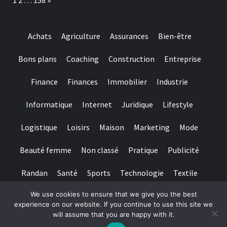
1
2
…
158
»
Achats
Agriculture
Assurances
Bien-être
Bons plans
Coaching
Construction
Entreprise
Finance
Finances
Immobilier
Industrie
Informatique
Internet
Juridique
Lifestyle
Logistique
Loisirs
Maison
Marketing
Mode
Beauté femme
Non classé
Pratique
Publicité
Randan
Santé
Sports
Technologie
Textile
We use cookies to ensure that we give you the best
Tourisme
Transports
Transports de personnes
experience on our website. If you continue to use this site we
will assume that you are happy with it.