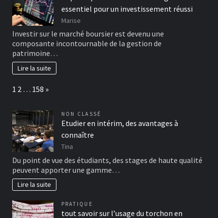
essentiel pour un investissement réussi
Marise
Investir sur le marché boursier est devenu une
composante incontournable de la gestion de
patrimoine…
Lire la suite
Page:
Next
1
2
…
158
»
NON CLASSÉ
Etudier en intérim, des avantages à
connaître
Tina
Du point de vue des étudiants, des stages de haute qualité
peuvent apporter une gamme…
Lire la suite
PRATIQUE
tout savoir sur l’usage du torchon en