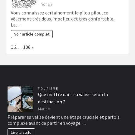
Yohan
Vous connaissez certainement le pilou pilou, ce
vêtement très doux, moelleux et très confortable.
La…
Voir article complet
Page:
Next
1
2
…
106
»
TOURISME
Que mettre dans sa valise selon la
destination ?
Marise
Préparer sa valise devient une étape cruciale et parfois
complexe avant de partir en voyage.…
Lire la suite