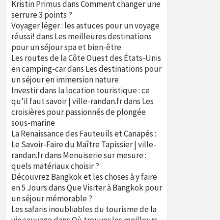
Kristin Primus
dans
Comment changer une
serrure 3 points ?
Voyager léger : les astuces pour un voyage
réussi!
dans
Les meilleures destinations
pour un séjour spa et bien-être
Les routes de la Côte Ouest des États-Unis
en camping-car
dans
Les destinations pour
un séjour en immersion nature
Investir dans la location touristique : ce
qu’il faut savoir | ville-randan.fr
dans
Les
croisières pour passionnés de plongée
sous-marine
La Renaissance des Fauteuils et Canapés :
Le Savoir-Faire du Maître Tapissier | ville-
randan.fr
dans
Menuiserie sur mesure :
quels matériaux choisir ?
Découvrez Bangkok et les choses à y faire
en 5 Jours
dans
Que Visiter à Bangkok pour
un séjour mémorable ?
Les safaris inoubliables du tourisme de la