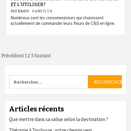
ET L’UTILISER?
PAR
EAGO
6 ANS IL Y A
Nombreux sont les consommateurs qui choisissent
actuellement de commander leurs fleurs de CBD en ligne.
Pagination
2
Précédent
1
3
Suivant
des
publications
Rechercher :
Articles récents
Que mettre dans sa valise selon la destination ?
Thérapie à Toulouse : votre chemin vers