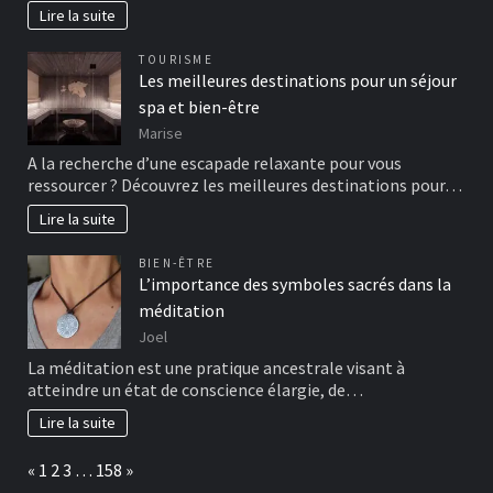
Lire la suite
TOURISME
Les meilleures destinations pour un séjour
spa et bien-être
Marise
A la recherche d’une escapade relaxante pour vous
ressourcer ? Découvrez les meilleures destinations pour…
Lire la suite
BIEN-ÊTRE
L’importance des symboles sacrés dans la
méditation
Joel
La méditation est une pratique ancestrale visant à
atteindre un état de conscience élargie, de…
Lire la suite
Page:
Previous
Next
«
1
2
3
…
158
»