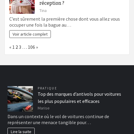
réception ?
Tina
C’est sûrement la première chose dont vous allez vous
occuper une fois la bague au…
Voir article complet
Page:
Previous
Next
«
1
2
3
…
106
»
PRATIQUE
Top des marques d’antivols pour voitures
les plus populaires et efficaces
Marise
Dans un contexte où le vol de voitures continue de
représenter une menace tangible pour…
Lire la suite