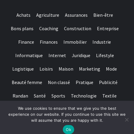
Achats
Agriculture
Assurances
Bien-être
Bons plans
Coaching
Construction
Entreprise
Finance
Finances
Immobilier
Industrie
Informatique
Internet
Juridique
Lifestyle
Logistique
Loisirs
Maison
Marketing
Mode
Beauté femme
Non classé
Pratique
Publicité
Randan
Santé
Sports
Technologie
Textile
We use cookies to ensure that we give you the best
Tourisme
Transports
Transports de personnes
experience on our website. If you continue to use this site we
will assume that you are happy with it.
Copyright © All rights reserved.
|
Magazine 7
par AF themes
Ok