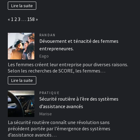
Lire la suite
Page:
Previous
Next
«
1
2
3
…
158
»
RANDAN
Dévouement et ténacité des femmes
entrepreneures.
Eago
Les femmes créent leur entreprise pour diverses raisons.
Selon les recherches de SCORE, les femmes…
Lire la suite
PRATIQUE
Sécurité routière à l’ère des systèmes
d’assistance avancés
Marise
La sécurité routière connaît une révolution sans
précédent portée par l’émergence des systèmes
d’assistance avancés…