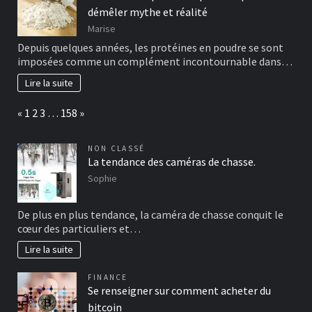
démêler mythe et réalité
Marise
Depuis quelques années, les protéines en poudre se sont
imposées comme un complément incontournable dans…
Lire la suite
Page:
Previous
Next
«
1
2
3
…
158
»
NON CLASSÉ
La tendance des caméras de chasse.
Sophie
De plus en plus tendance, la caméra de chasse conquit le
cœur des particuliers et…
Lire la suite
FINANCE
Se renseigner sur comment acheter du
bitcoin