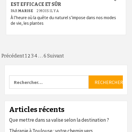
EST EFFICACE ET SÛR
PAR
MARISE
2 MOIS IL Y A
À l’heure où la quête du naturel s’impose dans nos modes
de vie, les plantes
Pagination
2
…
Précédent
1
3
4
6
Suivant
des
publications
Rechercher :
Articles récents
Que mettre dans sa valise selon la destination ?
Thérapie à Toulouse : votre chemin vers