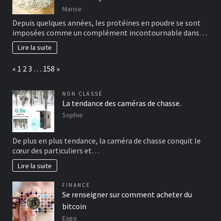
Marise
Depuis quelques années, les protéines en poudre se sont
imposées comme un complément incontournable dans…
Lire la suite
Page:
Previous
Next
«
1
2
3
…
158
»
NON CLASSÉ
La tendance des caméras de chasse.
Sophie
De plus en plus tendance, la caméra de chasse conquit le
cœur des particuliers et…
Lire la suite
FINANCE
Se renseigner sur comment acheter du
bitcoin
Eago