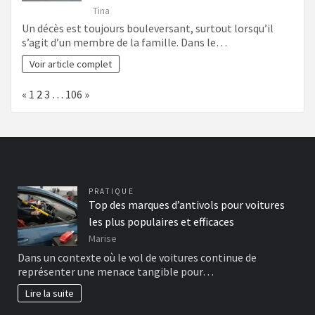
Tina
Un décès est toujours bouleversant, surtout lorsqu’il
s’agit d’un membre de la famille. Dans le…
Voir article complet
Page:
Previous
Next
«
1
2
3
…
106
»
PRATIQUE
Top des marques d’antivols pour voitures
les plus populaires et efficaces
Marise
Dans un contexte où le vol de voitures continue de
représenter une menace tangible pour…
Lire la suite