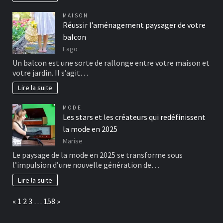
MAISON
Réussir l’aménagement paysager de votre
balcon
Eago
Un balcon est une sorte de rallonge entre votre maison et
votre jardin. Il s’agit…
Lire la suite
MODE
Les stars et les créateurs qui redéfinissent
la mode en 2025
Marise
Le paysage de la mode en 2025 se transforme sous
l’impulsion d’une nouvelle génération de…
Lire la suite
Page:
Previous
Next
«
1
2
3
…
158
»