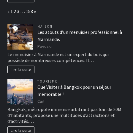
Page:
Previous
Next
«
1
2
3
…
158
»
MAISON
Les atouts d’un menuisier professionnel à
Marmande.
Povoski
Le menuisier à Marmande est un expert du bois qui
possède de nombreuses compétences. Il…
Lire la suite
TOURISME
Que Visiter à Bangkok pour un séjour
mémorable ?
Carl
Bangkok, métropole immense arbitrant pas loin de 20M
d’habitants, propose une multitudes d’attractions et
d’activités.…
Lire la suite