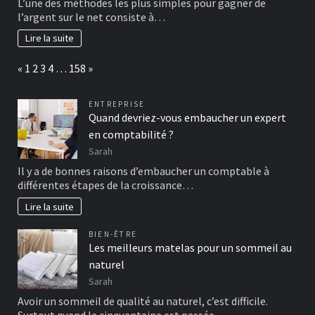
L’une des méthodes les plus simples pour gagner de
l’argent sur le net consiste à…
Lire la suite
Page:
Previous
Next
«
1
2
3
4
…
158
»
ENTREPRISE
Quand devriez-vous embaucher un expert
en comptabilité ?
Sarah
Il y a de bonnes raisons d’embaucher un comptable à
différentes étapes de la croissance…
Lire la suite
BIEN-ÊTRE
Les meilleurs matelas pour un sommeil au
naturel
Sarah
Avoir un sommeil de qualité au naturel, c’est difficile.
Surtout quand la cinquantaine est passée.…