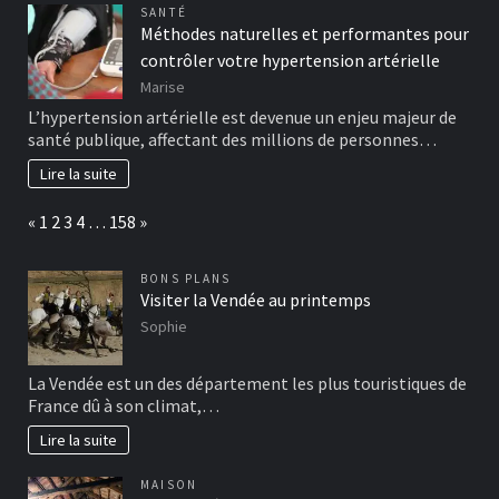
SANTÉ
Méthodes naturelles et performantes pour
contrôler votre hypertension artérielle
Marise
L’hypertension artérielle est devenue un enjeu majeur de
santé publique, affectant des millions de personnes…
Lire la suite
Page:
Previous
Next
«
1
2
3
4
…
158
»
BONS PLANS
Visiter la Vendée au printemps
Sophie
La Vendée est un des département les plus touristiques de
France dû à son climat,…
Lire la suite
MAISON