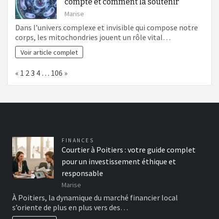
compte et comment la soutenir
Marise
Dans l’univers complexe et invisible qui compose notre
corps, les mitochondries jouent un rôle vital…
Voir article complet
Page:
Previous
Next
«
1
2
3
4
…
106
»
FINANCES
Courtier à Poitiers : votre guide complet
pour un investissement éthique et
responsable
Marise
À Poitiers, la dynamique du marché financier local
s’oriente de plus en plus vers des…