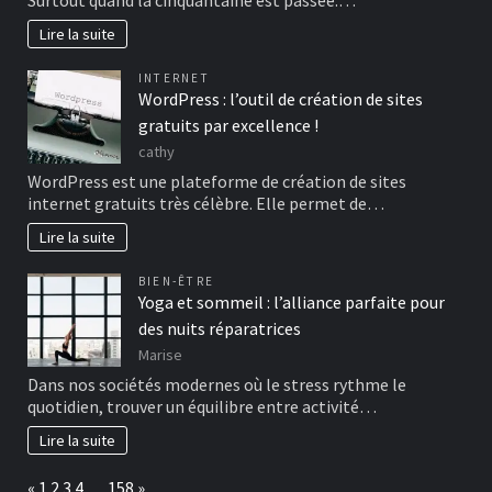
Lire la suite
INTERNET
WordPress : l’outil de création de sites
gratuits par excellence !
cathy
WordPress est une plateforme de création de sites
internet gratuits très célèbre. Elle permet de…
Lire la suite
BIEN-ÊTRE
Yoga et sommeil : l’alliance parfaite pour
des nuits réparatrices
Marise
Dans nos sociétés modernes où le stress rythme le
quotidien, trouver un équilibre entre activité…
Lire la suite
Page:
Previous
Next
«
1
2
3
4
…
158
»