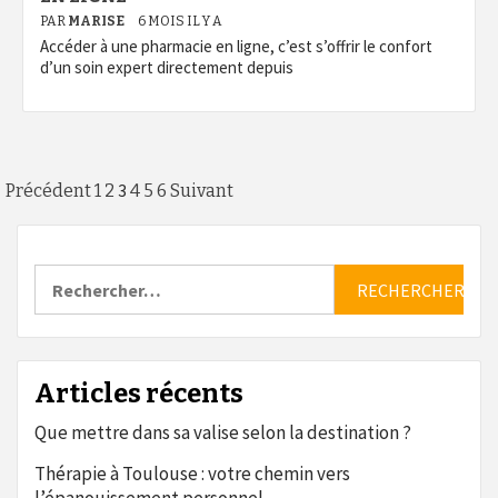
PAR
MARISE
6 MOIS IL Y A
Accéder à une pharmacie en ligne, c’est s’offrir le confort
d’un soin expert directement depuis
Pagination
3
Précédent
1
2
4
5
6
Suivant
des
publications
Rechercher :
Articles récents
Que mettre dans sa valise selon la destination ?
Thérapie à Toulouse : votre chemin vers