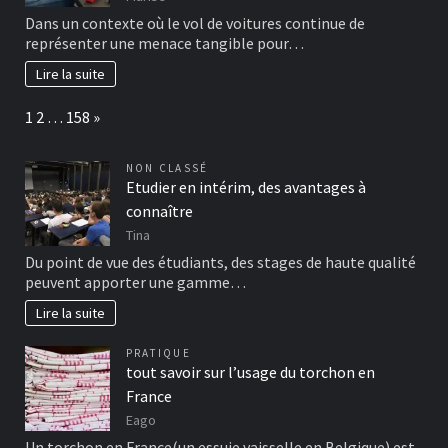
Dans un contexte où le vol de voitures continue de
représenter une menace tangible pour…
Lire la suite
Page:
Next
1
2
…
158
»
NON CLASSÉ
Etudier en intérim, des avantages à
connaître
Tina
Du point de vue des étudiants, des stages de haute qualité
peuvent apporter une gamme…
Lire la suite
PRATIQUE
tout savoir sur l’usage du torchon en
France
Eago
Un torchon en France(un essuie vaisselle en Belgique) est