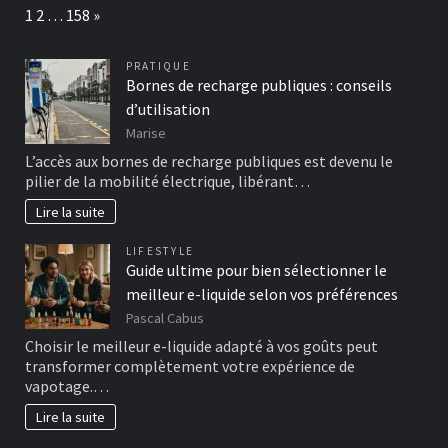
Page:
Next
1
2
…
158
»
PRATIQUE
Bornes de recharge publiques : conseils
d’utilisation
Marise
L’accès aux bornes de recharge publiques est devenu le
pilier de la mobilité électrique, libérant…
Lire la suite
LIFESTYLE
Guide ultime pour bien sélectionner le
meilleur e-liquide selon vos préférences
Pascal Cabus
Choisir le meilleur e-liquide adapté à vos goûts peut
transformer complètement votre expérience de
vapotage.…
Lire la suite