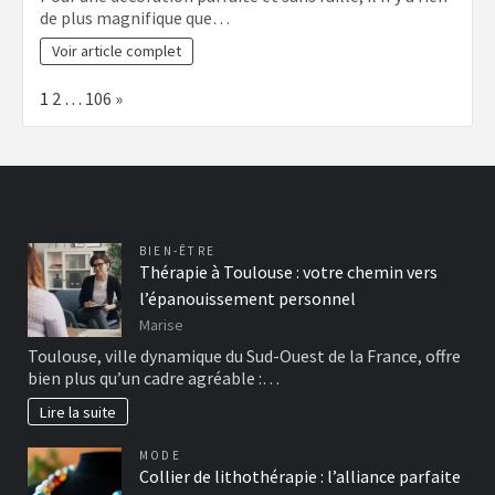
de plus magnifique que…
Voir article complet
Page:
Next
1
2
…
106
»
BIEN-ÊTRE
Thérapie à Toulouse : votre chemin vers
l’épanouissement personnel
Marise
Toulouse, ville dynamique du Sud-Ouest de la France, offre
bien plus qu’un cadre agréable :…
Lire la suite
MODE
Collier de lithothérapie : l’alliance parfaite