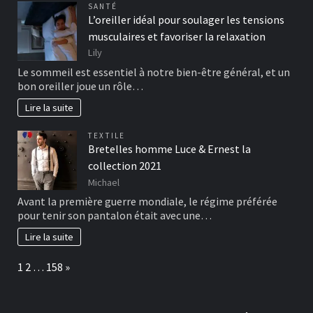
SANTÉ
L’oreiller idéal pour soulager les tensions
musculaires et favoriser la relaxation
Lily
Le sommeil est essentiel à notre bien-être général, et un
bon oreiller joue un rôle…
Lire la suite
TEXTILE
Bretelles homme Luce & Ernest la
collection 2021
Michael
Avant la première guerre mondiale, le régime préférée
pour tenir son pantalon était avec une…
Lire la suite
Page:
Next
1
2
…
158
»