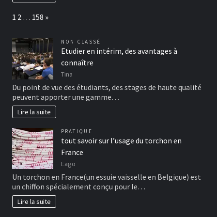
Page:
Next
1
2
…
158
»
NON CLASSÉ
Etudier en intérim, des avantages à
connaître
Tina
Du point de vue des étudiants, des stages de haute qualité
peuvent apporter une gamme…
Lire la suite
PRATIQUE
tout savoir sur l’usage du torchon en
France
Eago
Un torchon en France(un essuie vaisselle en Belgique) est
un chiffon spécialement conçu pour le…
Lire la suite