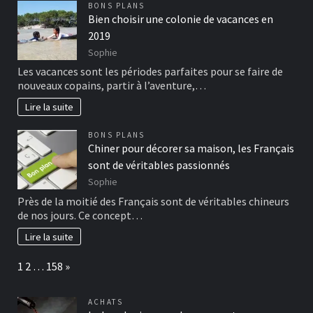
BONS PLANS
Bien choisir une colonie de vacances en
2019
Sophie
Les vacances sont les périodes parfaites pour se faire de
nouveaux copains, partir à l’aventure,…
Lire la suite
BONS PLANS
Chiner pour décorer sa maison, les Français
sont de véritables passionnés
Sophie
Près de la moitié des Français sont de véritables chineurs
de nos jours. Ce concept…
Lire la suite
Page:
Next
1
2
…
158
»
ACHATS