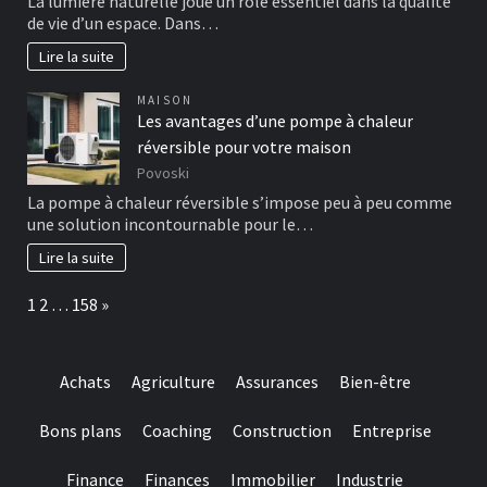
La lumière naturelle joue un rôle essentiel dans la qualité
de vie d’un espace. Dans…
Lire la suite
MAISON
Les avantages d’une pompe à chaleur
réversible pour votre maison
Povoski
La pompe à chaleur réversible s’impose peu à peu comme
une solution incontournable pour le…
Lire la suite
Page:
Next
1
2
…
158
»
Achats
Agriculture
Assurances
Bien-être
Bons plans
Coaching
Construction
Entreprise
Finance
Finances
Immobilier
Industrie