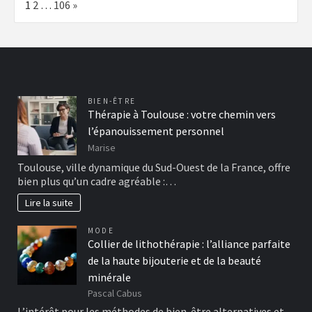
Page:
Next
1
2
…
106
»
BIEN-ÊTRE
Thérapie à Toulouse : votre chemin vers
l’épanouissement personnel
Marise
Toulouse, ville dynamique du Sud-Ouest de la France, offre
bien plus qu’un cadre agréable :…
Lire la suite
MODE
Collier de lithothérapie : l’alliance parfaite
de la haute bijouterie et de la beauté
minérale
Pascal Cabus
L’intérêt pour les méthodes de bien-être alternatives et