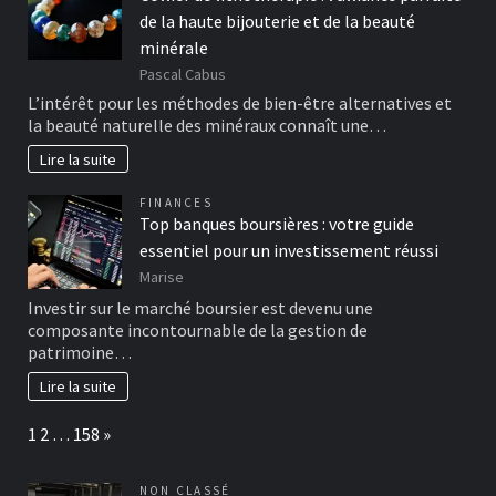
de la haute bijouterie et de la beauté
minérale
Pascal Cabus
L’intérêt pour les méthodes de bien-être alternatives et
la beauté naturelle des minéraux connaît une…
Lire la suite
FINANCES
Top banques boursières : votre guide
essentiel pour un investissement réussi
Marise
Investir sur le marché boursier est devenu une
composante incontournable de la gestion de
patrimoine…
Lire la suite
Page:
Next
1
2
…
158
»
NON CLASSÉ