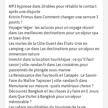
MP3 hypnose
dans
10 idées pour rétablir le contact
après une dispute
Kristin Primus
dans
Comment changer une serrure 3
points ?
Voyager léger : les astuces pour un voyage réussi!
dans
Les meilleures destinations pour un séjour spa
et bien-être
Les routes de la Côte Ouest des États-Unis en
camping-car
dans
Les destinations pour un séjour en
immersion nature
Investir dans la location touristique : ce qu’il faut
savoir | ville-randan.fr
dans
Les croisières pour
passionnés de plongée sous-marine
La Renaissance des Fauteuils et Canapés : Le Savoir-
Faire du Maître Tapissier | ville-randan.fr
dans
Menuiserie sur mesure : quels matériaux choisir ?
Découvrez Bangkok et les choses à y faire en 5 Jours
dans
Que Visiter à Bangkok pour un séjour
mémorable ?
Les safaris inoubliables du tourisme de la vie