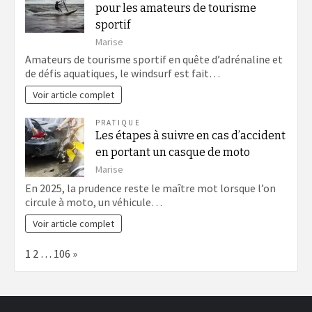
pour les amateurs de tourisme
sportif
Marise
Amateurs de tourisme sportif en quête d’adrénaline et
de défis aquatiques, le windsurf est fait…
Voir article complet
PRATIQUE
Les étapes à suivre en cas d’accident
en portant un casque de moto
Marise
En 2025, la prudence reste le maître mot lorsque l’on
circule à moto, un véhicule…
Voir article complet
Page:
Next
1
2
…
106
»