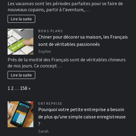
Les vacances sont les périodes parfaites pour se faire de
nouveaux copains, partir à l’aventure,…
Lire la suite
BONS PLANS
Chiner pour décorer sa maison, les Français
sont de véritables passionnés
Sophie
Près de la moitié des Français sont de véritables chineurs
de nos jours. Ce concept…
Lire la suite
Page:
Next
1
2
…
158
»
ENTREPRISE
Pourquoi votre petite entreprise a besoin
de plus qu’une simple caisse enregistreuse
?
Sarah