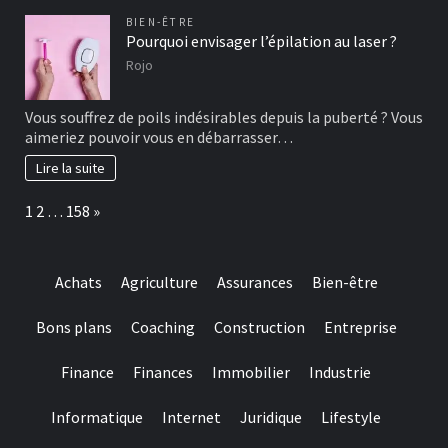
BIEN-ÊTRE
Pourquoi envisager l’épilation au laser ?
Rojo
Vous souffrez de poils indésirables depuis la puberté ? Vous
aimeriez pouvoir vous en débarrasser…
Lire la suite
Page:
Next
1
2
…
158
»
Achats
Agriculture
Assurances
Bien-être
Bons plans
Coaching
Construction
Entreprise
Finance
Finances
Immobilier
Industrie
Informatique
Internet
Juridique
Lifestyle