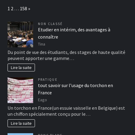
Page:
Next
1
2
…
158
»
NON CLASSÉ
Etudier en intérim, des avantages à
connaître
Tina
Du point de vue des étudiants, des stages de haute qualité
peuvent apporter une gamme…
Lire la suite
PRATIQUE
tout savoir sur l’usage du torchon en
France
Eago
Un torchon en France(un essuie vaisselle en Belgique) est
un chiffon spécialement conçu pour le…
Lire la suite