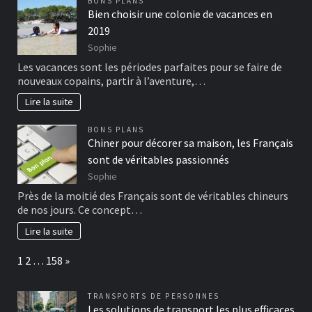
BONS PLANS
Bien choisir une colonie de vacances en
2019
Sophie
Les vacances sont les périodes parfaites pour se faire de
nouveaux copains, partir à l’aventure,…
Lire la suite
BONS PLANS
Chiner pour décorer sa maison, les Français
sont de véritables passionnés
Sophie
Près de la moitié des Français sont de véritables chineurs
de nos jours. Ce concept…
Lire la suite
Page:
Next
1
2
…
158
»
TRANSPORTS DE PERSONNES
Les solutions de transport les plus efficaces