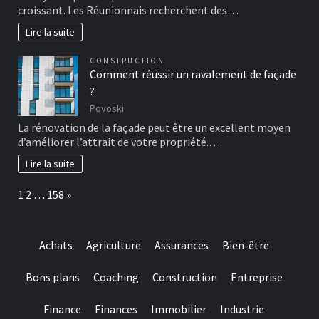
croissant. Les Réunionnais recherchent des…
Lire la suite
CONSTRUCTION
Comment réussir un ravalement de façade
?
Povoski
La rénovation de la façade peut être un excellent moyen
d’améliorer l’attrait de votre propriété.…
Lire la suite
Page:
Next
1
2
…
158
»
Achats
Agriculture
Assurances
Bien-être
Bons plans
Coaching
Construction
Entreprise
Finance
Finances
Immobilier
Industrie