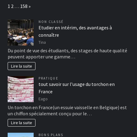
Page:
Next
1
2
…
158
»
NON CLASSÉ
Etudier en intérim, des avantages à
connaître
Tina
Du point de vue des étudiants, des stages de haute qualité
peuvent apporter une gamme…
Lire la suite
PRATIQUE
tout savoir sur l’usage du torchon en
France
Eago
Un torchon en France(un essuie vaisselle en Belgique) est
un chiffon spécialement conçu pour le…
Lire la suite
BONS PLANS