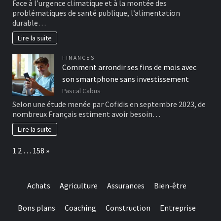
Face à l’urgence climatique et à la montée des
problématiques de santé publique, l’alimentation
durable…
Lire la suite
FINANCES
Comment arrondir ses fins de mois avec
son smartphone sans investissement
Pascal Cabus
Selon une étude menée par Cofidis en septembre 2023, de
nombreux Français estiment avoir besoin…
Lire la suite
Page:
Next
1
2
…
158
»
Achats
Agriculture
Assurances
Bien-être
Bons plans
Coaching
Construction
Entreprise