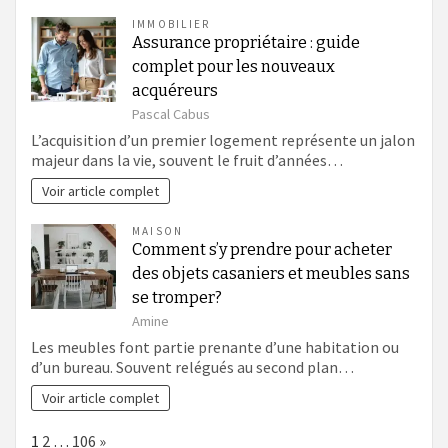
IMMOBILIER
Assurance propriétaire : guide
complet pour les nouveaux
acquéreurs
Pascal Cabus
L’acquisition d’un premier logement représente un jalon
majeur dans la vie, souvent le fruit d’années…
Voir article complet
MAISON
Comment s’y prendre pour acheter
des objets casaniers et meubles sans
se tromper?
Amine
Les meubles font partie prenante d’une habitation ou
d’un bureau. Souvent relégués au second plan…
Voir article complet
Page:
Next
1
2
…
106
»