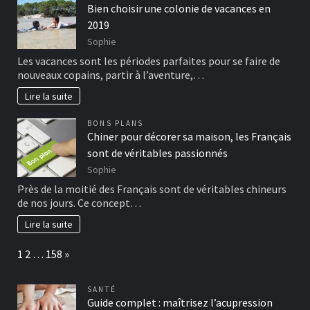
Bien choisir une colonie de vacances en
2019
Sophie
Les vacances sont les périodes parfaites pour se faire de
nouveaux copains, partir à l’aventure,…
Lire la suite
BONS PLANS
Chiner pour décorer sa maison, les Français
sont de véritables passionnés
Sophie
Près de la moitié des Français sont de véritables chineurs
de nos jours. Ce concept…
Lire la suite
Page:
Next
1
2
…
158
»
SANTÉ
Guide complet : maîtrisez l’acupression