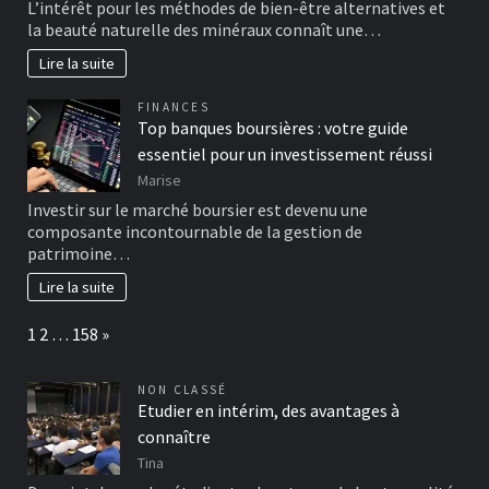
L’intérêt pour les méthodes de bien-être alternatives et
la beauté naturelle des minéraux connaît une…
Lire la suite
FINANCES
Top banques boursières : votre guide
essentiel pour un investissement réussi
Marise
Investir sur le marché boursier est devenu une
composante incontournable de la gestion de
patrimoine…
Lire la suite
Page:
Next
1
2
…
158
»
NON CLASSÉ
Etudier en intérim, des avantages à
connaître
Tina