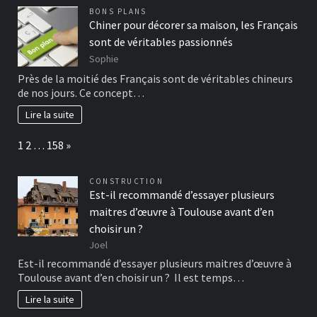
BONS PLANS
Chiner pour décorer sa maison, les Français
sont de véritables passionnés
Sophie
Près de la moitié des Français sont de véritables chineurs
de nos jours. Ce concept…
Lire la suite
Page:
Next
1
2
…
158
»
CONSTRUCTION
Est-il recommandé d’essayer plusieurs
maitres d’œuvre à Toulouse avant d’en
choisir un ?
Joel
Est-il recommandé d’essayer plusieurs maitres d’œuvre à
Toulouse avant d’en choisir un ? Il est temps…
Lire la suite