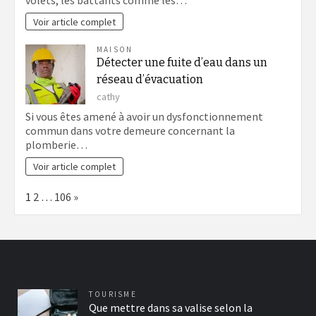
Voir article complet
MAISON
Détecter une fuite d’eau dans un
réseau d’évacuation
cathy
Si vous êtes amené à avoir un dysfonctionnement
commun dans votre demeure concernant la
plomberie…
Voir article complet
Page:
Next
1
2
…
106
»
TOURISME
Que mettre dans sa valise selon la