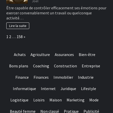
Joel
Être capable de contrôler efficacement ses émotions pour
exercer convenablement un travail ou quelconque
activité…
Lire la suite
Page:
Next
1
2
…
158
»
Achats
Agriculture
Assurances
Bien-être
Bons plans
Coaching
Construction
Entreprise
Finance
Finances
Immobilier
Industrie
Informatique
Internet
Juridique
Lifestyle
Logistique
Loisirs
Maison
Marketing
Mode
Beauté femme
Non classé
Pratique
Publicité