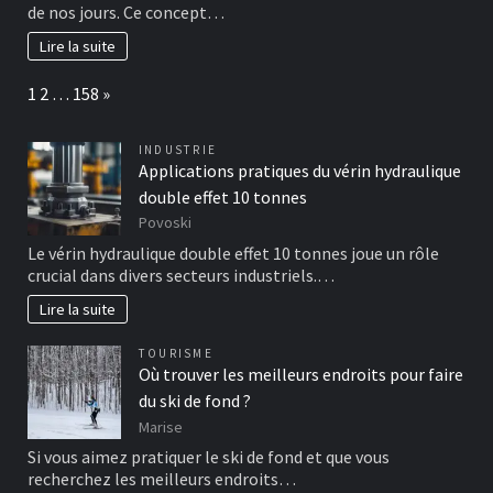
de nos jours. Ce concept…
Lire la suite
Page:
Next
1
2
…
158
»
INDUSTRIE
Applications pratiques du vérin hydraulique
double effet 10 tonnes
Povoski
Le vérin hydraulique double effet 10 tonnes joue un rôle
crucial dans divers secteurs industriels.…
Lire la suite
TOURISME
Où trouver les meilleurs endroits pour faire
du ski de fond ?
Marise
Si vous aimez pratiquer le ski de fond et que vous
recherchez les meilleurs endroits…