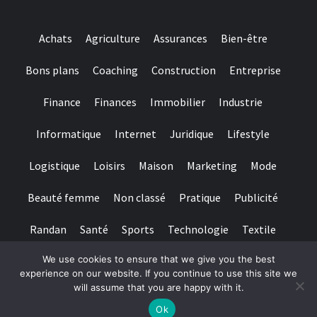
Achats
Agriculture
Assurances
Bien-être
Bons plans
Coaching
Construction
Entreprise
Finance
Finances
Immobilier
Industrie
Informatique
Internet
Juridique
Lifestyle
Logistique
Loisirs
Maison
Marketing
Mode
Beauté femme
Non classé
Pratique
Publicité
Randan
Santé
Sports
Technologie
Textile
We use cookies to ensure that we give you the best
Tourisme
Transports
Transports de personnes
experience on our website. If you continue to use this site we
will assume that you are happy with it.
Copyright © All rights reserved.
|
Magazine 7
par AF themes
Ok