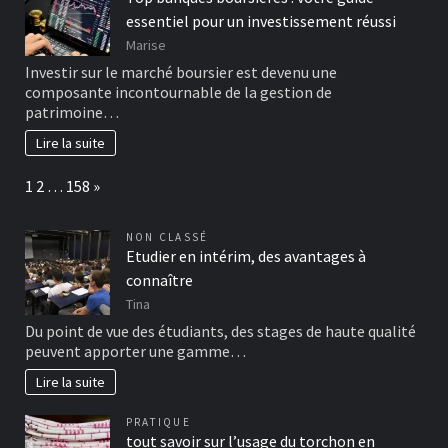
essentiel pour un investissement réussi
Marise
Investir sur le marché boursier est devenu une
composante incontournable de la gestion de
patrimoine…
Lire la suite
Page:
Next
1
2
…
158
»
NON CLASSÉ
Etudier en intérim, des avantages à
connaître
Tina
Du point de vue des étudiants, des stages de haute qualité
peuvent apporter une gamme…
Lire la suite
PRATIQUE
tout savoir sur l’usage du torchon en