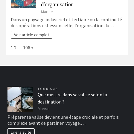
d’organisation
Marise
Dans un paysage industriel et tertiaire où la continuité
des opérations est essentielle, l’organisation du…
Voir article complet
Page:
Next
1
2
…
106
»
TOURISME
Que mettre dans sa valise selon la
destination ?
Marise
Préparer sa valise devient une étape cruciale et parfois
complexe avant de partir en voyage.…
Lire la suite