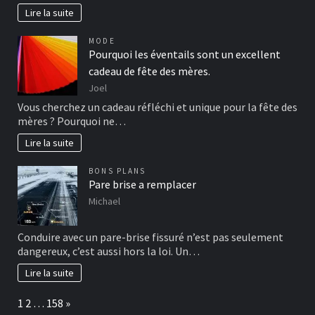
Lire la suite
MODE
Pourquoi les éventails sont un excellent
cadeau de fête des mères.
Joel
Vous cherchez un cadeau réfléchi et unique pour la fête des
mères ? Pourquoi ne…
Lire la suite
BONS PLANS
Pare brise a remplacer
Michael
Conduire avec un pare-brise fissuré n’est pas seulement
dangereux, c’est aussi hors la loi. Un…
Lire la suite
Page:
Next
1
2
…
158
»