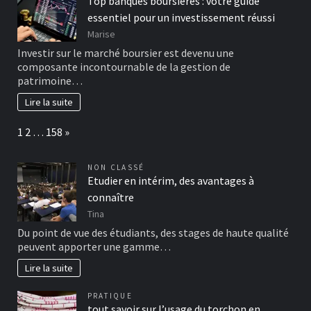
Top banques boursières : votre guide
essentiel pour un investissement réussi
Marise
Investir sur le marché boursier est devenu une
composante incontournable de la gestion de
patrimoine…
Lire la suite
Page:
Next
1
2
…
158
»
NON CLASSÉ
Etudier en intérim, des avantages à
connaître
Tina
Du point de vue des étudiants, des stages de haute qualité
peuvent apporter une gamme…
Lire la suite
PRATIQUE
tout savoir sur l’usage du torchon en