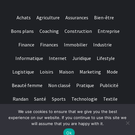
Achats
Agriculture
Assurances
Bien-être
Bons plans
Coaching
Construction
Entreprise
Finance
Finances
Immobilier
Industrie
Informatique
Internet
Juridique
Lifestyle
Logistique
Loisirs
Maison
Marketing
Mode
Beauté femme
Non classé
Pratique
Publicité
Randan
Santé
Sports
Technologie
Textile
We use cookies to ensure that we give you the best
Tourisme
Transports
Transports de personnes
experience on our website. If you continue to use this site we
will assume that you are happy with it.
Copyright © All rights reserved.
|
Magazine 7
par AF themes
Ok