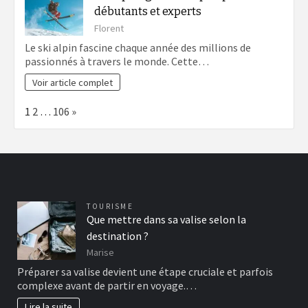
débutants et experts
Florent
Le ski alpin fascine chaque année des millions de
passionnés à travers le monde. Cette…
Voir article complet
Page:
Next
1
2
…
106
»
TOURISME
Que mettre dans sa valise selon la
destination ?
Marise
Préparer sa valise devient une étape cruciale et parfois
complexe avant de partir en voyage.…
Lire la suite