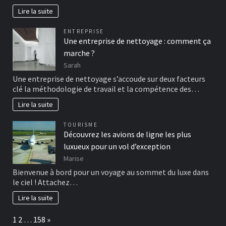
Lire la suite
ENTREPRISE
Une entreprise de nettoyage : comment ça
marche ?
Sarah
Une entreprise de nettoyage s’accoude sur deux facteurs
clé la méthodologie de travail et la compétence des…
Lire la suite
TOURISME
Découvrez les avions de ligne les plus
luxueux pour un vol d’exception
Marise
Bienvenue à bord pour un voyage au sommet du luxe dans
le ciel ! Attachez…
Lire la suite
Page:
Next
1
2
…
158
»