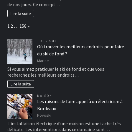
de nos jours. Ce concept…
Lire la suite
Page:
Next
1
2
…
158
»
TOURISME
Où trouver les meilleurs endroits pour faire
du ski de fond ?
Marise
Si vous aimez pratiquer le ski de fond et que vous
recherchez les meilleurs endroits…
Lire la suite
MAISON
Les raisons de faire appel à un électricien à
Bordeaux
Povoski
L’installation électrique d’une maison est une tâche très
délicate. Les interventions dans ce domaine sont…