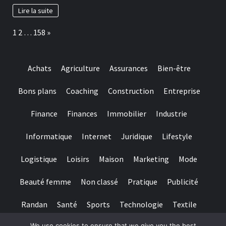
Lire la suite
Page:
Next
1
2
…
158
»
Achats
Agriculture
Assurances
Bien-être
Bons plans
Coaching
Construction
Entreprise
Finance
Finances
Immobilier
Industrie
Informatique
Internet
Juridique
Lifestyle
Logistique
Loisirs
Maison
Marketing
Mode
Beauté femme
Non classé
Pratique
Publicité
Randan
Santé
Sports
Technologie
Textile
We use cookies to ensure that we give you the best