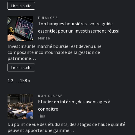
Lire la suite
FINANCES
Top banques boursières : votre guide
essentiel pour un investissement réussi
Marise
Investir sur le marché boursier est devenu une
composante incontournable de la gestion de
patrimoine…
Lire la suite
Page:
Next
1
2
…
158
»
NON CLASSÉ
Etudier en intérim, des avantages à
connaître
Tina
Du point de vue des étudiants, des stages de haute qualité
peuvent apporter une gamme…