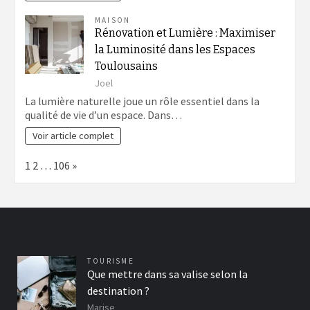
MAISON
Rénovation et Lumière : Maximiser
la Luminosité dans les Espaces
Toulousains
Joel
La lumière naturelle joue un rôle essentiel dans la
qualité de vie d’un espace. Dans…
Voir article complet
Page:
Next
1
2
…
106
»
TOURISME
Que mettre dans sa valise selon la
destination ?
Marise