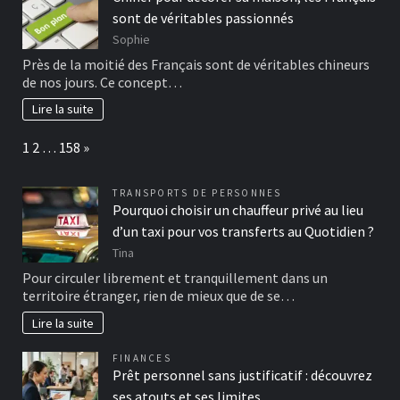
sont de véritables passionnés
Sophie
Près de la moitié des Français sont de véritables chineurs
de nos jours. Ce concept…
Lire la suite
Page:
Next
1
2
…
158
»
TRANSPORTS DE PERSONNES
Pourquoi choisir un chauffeur privé au lieu
d’un taxi pour vos transferts au Quotidien ?
Tina
Pour circuler librement et tranquillement dans un
territoire étranger, rien de mieux que de se…
Lire la suite
FINANCES
Prêt personnel sans justificatif : découvrez
ses atouts et ses limites