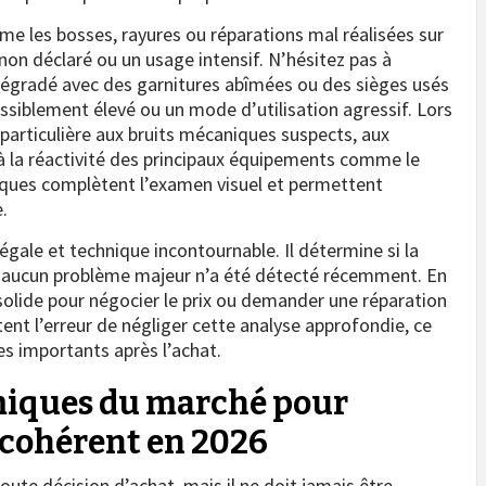
mme les bosses, rayures ou réparations mal réalisées sur
non déclaré ou un usage intensif. N’hésitez pas à
le dégradé avec des garnitures abîmées ou des sièges usés
iblement élevé ou un mode d’utilisation agressif. Lors
 particulière aux bruits mécaniques suspects, aux
t à la réactivité des principaux équipements comme le
tiques complètent l’examen visuel et permettent
.
égale et technique incontournable. Il détermine si la
si aucun problème majeur n’a été détecté récemment. En
solide pour négocier le prix ou demander une réparation
t l’erreur de négliger cette analyse approfondie, ce
s importants après l’achat.
iques du marché pour
cohérent en 2026
oute décision d’achat, mais il ne doit jamais être