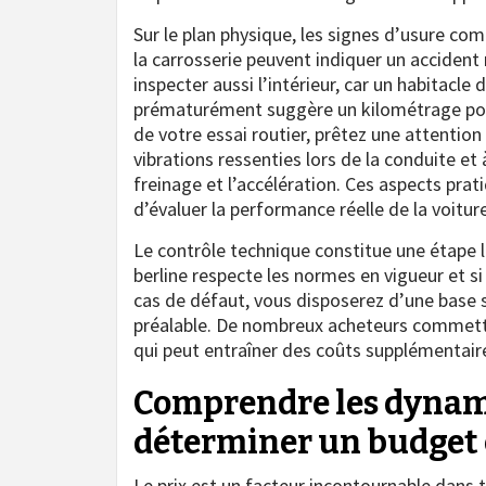
Sur le plan physique, les signes d’usure co
la carrosserie peuvent indiquer un accident 
inspecter aussi l’intérieur, car un habitac
prématurément suggère un kilométrage poss
de votre essai routier, prêtez une attention
vibrations ressenties lors de la conduite e
freinage et l’accélération. Ces aspects pra
d’évaluer la performance réelle de la voiture
Le contrôle technique constitue une étape l
berline respecte les normes en vigueur et 
cas de défaut, vous disposerez d’une base 
préalable. De nombreux acheteurs commetten
qui peut entraîner des coûts supplémentaire
Comprendre les dynam
déterminer un budget 
Le prix est un facteur incontournable dans t