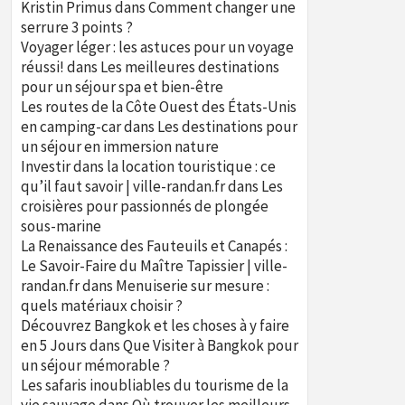
Kristin Primus
dans
Comment changer une
serrure 3 points ?
Voyager léger : les astuces pour un voyage
réussi!
dans
Les meilleures destinations
pour un séjour spa et bien-être
Les routes de la Côte Ouest des États-Unis
en camping-car
dans
Les destinations pour
un séjour en immersion nature
Investir dans la location touristique : ce
qu’il faut savoir | ville-randan.fr
dans
Les
croisières pour passionnés de plongée
sous-marine
La Renaissance des Fauteuils et Canapés :
Le Savoir-Faire du Maître Tapissier | ville-
randan.fr
dans
Menuiserie sur mesure :
quels matériaux choisir ?
Découvrez Bangkok et les choses à y faire
en 5 Jours
dans
Que Visiter à Bangkok pour
un séjour mémorable ?
Les safaris inoubliables du tourisme de la