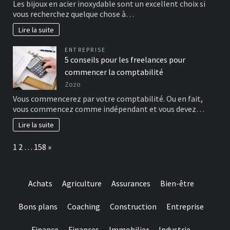
Les bijoux en acier inoxydable sont un excellent choix si
vous recherchez quelque chose à…
Lire la suite
ENTREPRISE
5 conseils pour les freelances pour
commencer la comptabilité
Zozo
Vous commencerez par votre comptabilité. Ou en fait,
vous commencez comme indépendant et vous devez…
Lire la suite
Page:
Next
1
2
…
158
»
Achats
Agriculture
Assurances
Bien-être
Bons plans
Coaching
Construction
Entreprise
Finance
Finances
Immobilier
Industrie