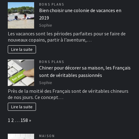
BONS PLANS
Bien choisir une colonie de vacances en
2019
Sophie
Les vacances sont les périodes parfaites pour se faire de
nouveaux copains, partir à l’aventure,…
Lire la suite
BONS PLANS
Chiner pour décorer sa maison, les Français
sont de véritables passionnés
Sophie
Près de la moitié des Français sont de véritables chineurs
de nos jours. Ce concept…
Lire la suite
Page:
Next
1
2
…
158
»
MAISON