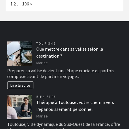
Page:
Next
1
2
…
106
»
TOURISME
Que mettre dans sa valise selon la
destination ?
Marise
Préparer sa valise devient une étape cruciale et parfois
complexe avant de partir en voyage.…
Lire la suite
BIEN-ÊTRE
Thérapie à Toulouse : votre chemin vers
l’épanouissement personnel
Marise
Toulouse, ville dynamique du Sud-Ouest de la France, offre