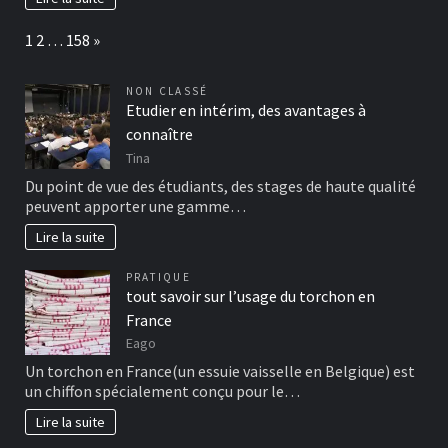
Page:
Next
1
2
…
158
»
NON CLASSÉ
Etudier en intérim, des avantages à
connaître
Tina
Du point de vue des étudiants, des stages de haute qualité
peuvent apporter une gamme…
Lire la suite
PRATIQUE
tout savoir sur l’usage du torchon en
France
Eago
Un torchon en France(un essuie vaisselle en Belgique) est
un chiffon spécialement conçu pour le…
Lire la suite