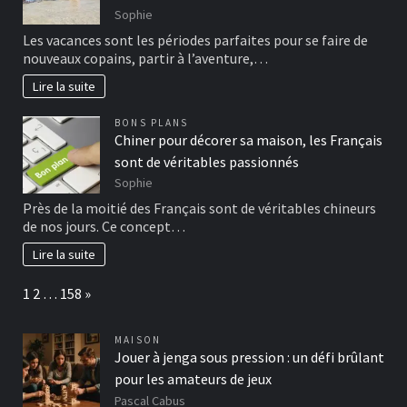
Sophie
Les vacances sont les périodes parfaites pour se faire de
nouveaux copains, partir à l’aventure,…
Lire la suite
BONS PLANS
Chiner pour décorer sa maison, les Français
sont de véritables passionnés
Sophie
Près de la moitié des Français sont de véritables chineurs
de nos jours. Ce concept…
Lire la suite
Page:
Next
1
2
…
158
»
MAISON
Jouer à jenga sous pression : un défi brûlant
pour les amateurs de jeux
Pascal Cabus