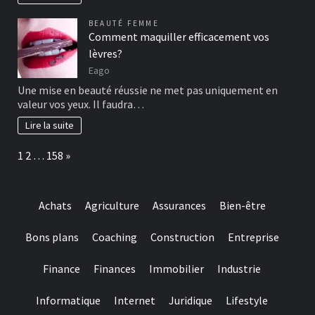
BEAUTÉ FEMME
Comment maquiller efficacement vos
lèvres?
Eago
Une mise en beauté réussie ne met pas uniquement en
valeur vos yeux. Il faudra…
Lire la suite
Page:
Next
1
2
…
158
»
Achats
Agriculture
Assurances
Bien-être
Bons plans
Coaching
Construction
Entreprise
Finance
Finances
Immobilier
Industrie
Informatique
Internet
Juridique
Lifestyle