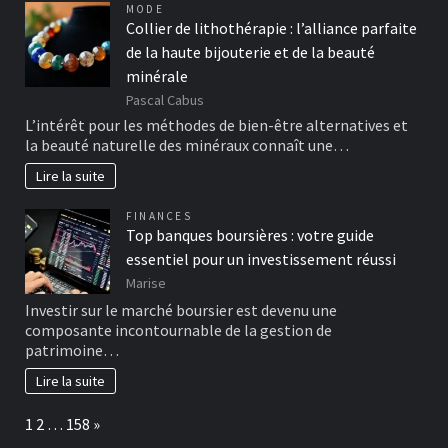
MODE
Collier de lithothérapie : l’alliance parfaite
de la haute bijouterie et de la beauté
minérale
Pascal Cabus
L’intérêt pour les méthodes de bien-être alternatives et
la beauté naturelle des minéraux connaît une…
Lire la suite
FINANCES
Top banques boursières : votre guide
essentiel pour un investissement réussi
Marise
Investir sur le marché boursier est devenu une
composante incontournable de la gestion de
patrimoine…
Lire la suite
Page:
Next
1
2
…
158
»