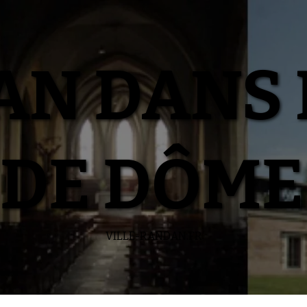
N DANS 
DE DÔME
VILLE-RANDAN.FR