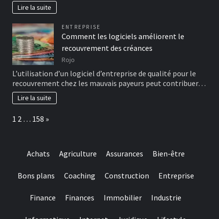
Lire la suite
ENTREPRISE
Comment les logiciels améliorent le
recouvrement des créances
Rojo
L’utilisation d’un logiciel d’entreprise de qualité pour le
recouvrement chez les mauvais payeurs peut contribuer…
Lire la suite
Page:
Next
1
2
…
158
»
Achats
Agriculture
Assurances
Bien-être
Bons plans
Coaching
Construction
Entreprise
Finance
Finances
Immobilier
Industrie