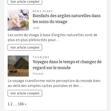
Voir article complet
BONS PLANS
Bienfaits des argiles naturelles dans
les soins du visage
Joel
Les soins du visage à base d’argiles naturelles sont de
plus en plus plébiscités pour…
Voir article complet
TOURISME
Voyagez dans le temps et changez de
regard sur le monde
Florent
Le voyage transforme notre perception du monde bien
au-delà des simples cartes postales et des…
Voir article complet
Page:
Next
1
2
…
106
»