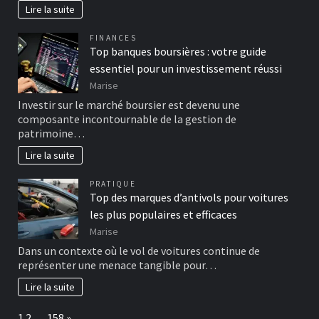
Lire la suite
FINANCES
Top banques boursières : votre guide
essentiel pour un investissement réussi
Marise
Investir sur le marché boursier est devenu une
composante incontournable de la gestion de
patrimoine…
Lire la suite
PRATIQUE
Top des marques d’antivols pour voitures
les plus populaires et efficaces
Marise
Dans un contexte où le vol de voitures continue de
représenter une menace tangible pour…
Lire la suite
Page:
Next
1
2
…
158
»