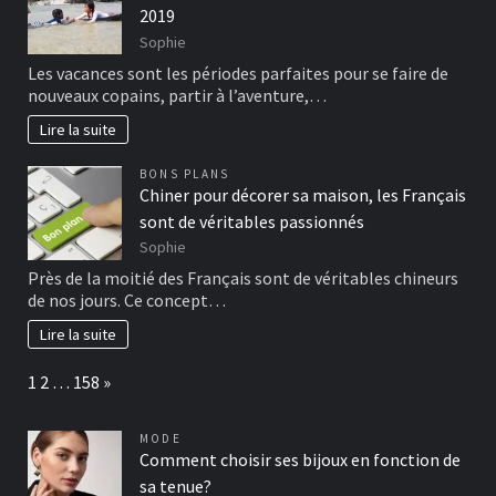
2019
Sophie
Les vacances sont les périodes parfaites pour se faire de
nouveaux copains, partir à l’aventure,…
Lire la suite
BONS PLANS
Chiner pour décorer sa maison, les Français
sont de véritables passionnés
Sophie
Près de la moitié des Français sont de véritables chineurs
de nos jours. Ce concept…
Lire la suite
Page:
Next
1
2
…
158
»
MODE
Comment choisir ses bijoux en fonction de
sa tenue?