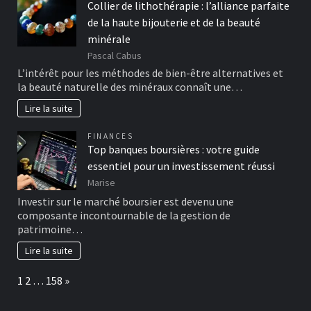
Collier de lithothérapie : l’alliance parfaite
de la haute bijouterie et de la beauté
minérale
Pascal Cabus
L’intérêt pour les méthodes de bien-être alternatives et
la beauté naturelle des minéraux connaît une…
Lire la suite
FINANCES
Top banques boursières : votre guide
essentiel pour un investissement réussi
Marise
Investir sur le marché boursier est devenu une
composante incontournable de la gestion de
patrimoine…
Lire la suite
Page:
Next
1
2
…
158
»