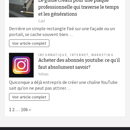
Le guide créatif pour une plaque
professionnelle qui traverse le temps
et les générations
Carl
Derrière un simple rectangle fixé sur une façade ou un
portail, se cache souvent bien…
Voir article complet
INFORMATIQUE
,
INTERNET
,
MARKETING
Acheter des abonnés youtube: ce qu’il
faut absolument savoir?
Yohan
Quiconque a déjà entrepris de créer une chaîne YouTube
sait qu’on ne peut pas attirer…
Voir article complet
Page:
Next
1
2
…
106
»