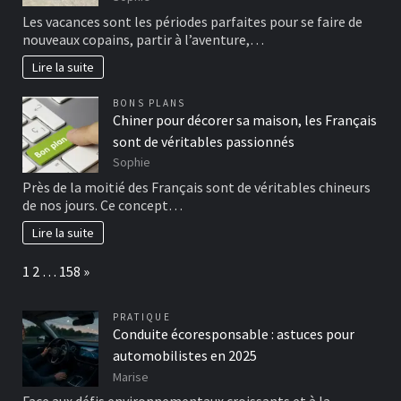
Les vacances sont les périodes parfaites pour se faire de
nouveaux copains, partir à l’aventure,…
Lire la suite
BONS PLANS
Chiner pour décorer sa maison, les Français
sont de véritables passionnés
Sophie
Près de la moitié des Français sont de véritables chineurs
de nos jours. Ce concept…
Lire la suite
Page:
Next
1
2
…
158
»
PRATIQUE
Conduite écoresponsable : astuces pour
automobilistes en 2025
Marise