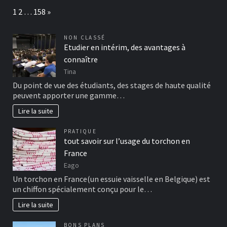
Page:
Next
1
2
…
158
»
NON CLASSÉ
Etudier en intérim, des avantages à
connaître
Tina
Du point de vue des étudiants, des stages de haute qualité
peuvent apporter une gamme…
Lire la suite
PRATIQUE
tout savoir sur l’usage du torchon en
France
Eago
Un torchon en France(un essuie vaisselle en Belgique) est
un chiffon spécialement conçu pour le…
Lire la suite
BONS PLANS