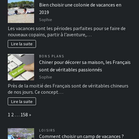
Bien choisir une colonie de vacances en
2019
Sophie
Les vacances sont les périodes parfaites pour se faire de
nouveaux copains, partir à l’aventure,…
Lire la suite
BONS PLANS
Chiner pour décorer sa maison, les Français
sont de véritables passionnés
Sophie
Près de la moitié des Français sont de véritables chineurs
de nos jours. Ce concept…
Lire la suite
Page:
Next
1
2
…
158
»
LOISIRS
Comment choisir un camp de vacances ?