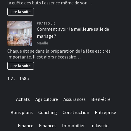
la quête des buts l’essence même de son…
Lire la suite
PRATIQUE
Comment avoir la meilleure salle de
mariage ?
Maelle
Chaque étape dans la préparation de la fête est très
importante. Il est alors nécessaire…
Lire la suite
Page:
Next
1
2
…
158
»
Achats
Agriculture
Assurances
Bien-être
Bons plans
Coaching
Construction
Entreprise
Finance
Finances
Immobilier
Industrie