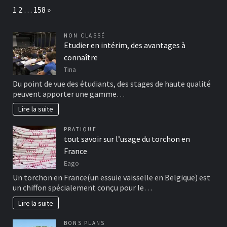
Page:
Next
1
2
…
158
»
NON CLASSÉ
Etudier en intérim, des avantages à
connaître
Tina
Du point de vue des étudiants, des stages de haute qualité
peuvent apporter une gamme…
Lire la suite
PRATIQUE
tout savoir sur l’usage du torchon en
France
Eago
Un torchon en France(un essuie vaisselle en Belgique) est
un chiffon spécialement conçu pour le…
Lire la suite
BONS PLANS