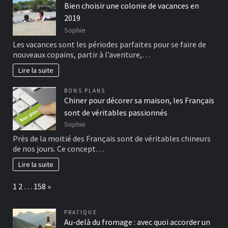
Bien choisir une colonie de vacances en
2019
Sophie
Les vacances sont les périodes parfaites pour se faire de
nouveaux copains, partir à l’aventure,…
Lire la suite
BONS PLANS
Chiner pour décorer sa maison, les Français
sont de véritables passionnés
Sophie
Près de la moitié des Français sont de véritables chineurs
de nos jours. Ce concept…
Lire la suite
Page:
Next
1
2
…
158
»
PRATIQUE
Au-delà du fromage : avec quoi accorder un