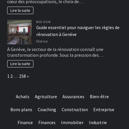
cœur des préoccupations, le choix de…
Lire la suite
MAISON
Guide essentiel pour naviguer les règles de
rénovation à Genève
Marise
À Genève, le secteur de la rénovation connaît une
transformation profonde. Sous la pression des…
Lire la suite
Page:
Next
1
2
…
158
»
Achats
Agriculture
Assurances
Bien-être
Bons plans
Coaching
Construction
Entreprise
Finance
Finances
Immobilier
Industrie