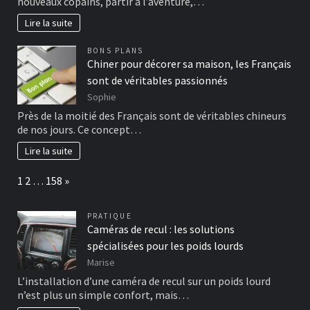
nouveaux copains, partir à l’aventure,…
Lire la suite
BONS PLANS
Chiner pour décorer sa maison, les Français
sont de véritables passionnés
Sophie
Près de la moitié des Français sont de véritables chineurs
de nos jours. Ce concept…
Lire la suite
Page:
Next
1
2
…
158
»
PRATIQUE
Caméras de recul : les solutions
spécialisées pour les poids lourds
Marise
L’installation d’une caméra de recul sur un poids lourd
n’est plus un simple confort, mais…