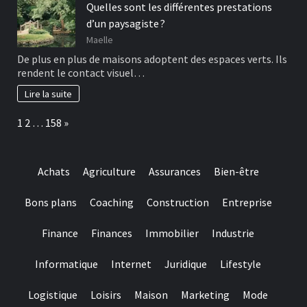
Quelles sont les différentes prestations
d’un paysagiste ?
Maelle
De plus en plus de maisons adoptent des espaces verts. Ils
rendent le contact visuel…
Lire la suite
Page:
Next
1
2
…
158
»
Achats
Agriculture
Assurances
Bien-être
Bons plans
Coaching
Construction
Entreprise
Finance
Finances
Immobilier
Industrie
Informatique
Internet
Juridique
Lifestyle
Logistique
Loisirs
Maison
Marketing
Mode