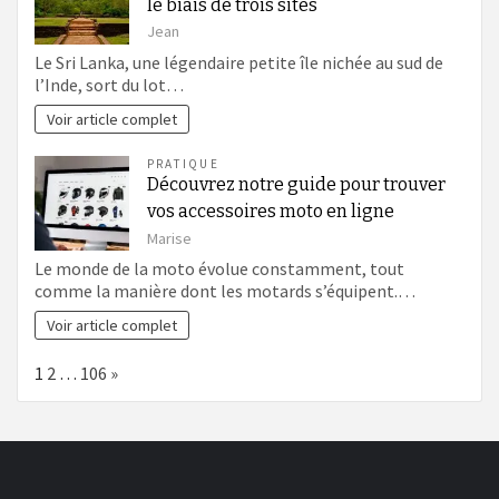
le biais de trois sites
Jean
Le Sri Lanka, une légendaire petite île nichée au sud de
l’Inde, sort du lot…
Voir article complet
PRATIQUE
Découvrez notre guide pour trouver
vos accessoires moto en ligne
Marise
Le monde de la moto évolue constamment, tout
comme la manière dont les motards s’équipent.…
Voir article complet
Page:
Next
1
2
…
106
»