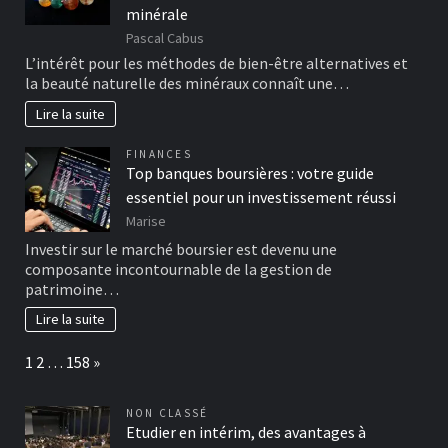
minérale
Pascal Cabus
L’intérêt pour les méthodes de bien-être alternatives et
la beauté naturelle des minéraux connaît une…
Lire la suite
FINANCES
Top banques boursières : votre guide
essentiel pour un investissement réussi
Marise
Investir sur le marché boursier est devenu une
composante incontournable de la gestion de
patrimoine…
Lire la suite
Page:
Next
1
2
…
158
»
NON CLASSÉ
Etudier en intérim, des avantages à