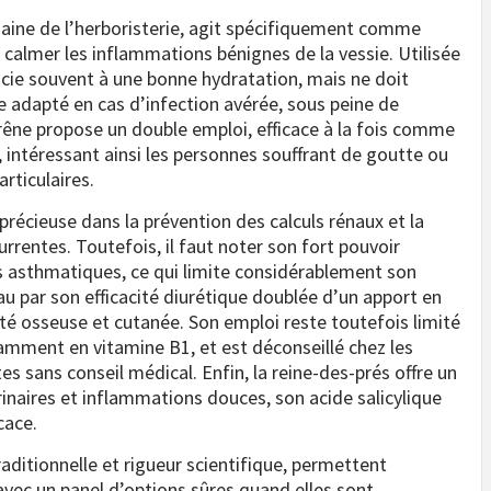
maine de l’herboristerie, agit spécifiquement comme
à calmer les inflammations bénignes de la vessie. Utilisée
socie souvent à une bonne hydratation, mais ne doit
e adapté en cas d’infection avérée, sous peine de
rêne propose un double emploi, efficace à la fois comme
, intéressant ainsi les personnes souffrant de goutte ou
rticulaires.
précieuse dans la prévention des calculs rénaux et la
urrentes. Toutefois, il faut noter son fort pouvoir
nes asthmatiques, ce qui limite considérablement son
u par son efficacité diurétique doublée d’un apport en
anté osseuse et cutanée. Son emploi reste toutefois limité
amment en vitamine B1, et est déconseillé chez les
s sans conseil médical. Enfin, la reine-des-prés offre un
inaires et inflammations douces, son acide salicylique
cace.
aditionnelle et rigueur scientifique, permettent
 avec un panel d’options sûres quand elles sont