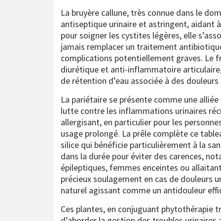
La bruyère callune, très connue dans le do
antiseptique urinaire et astringent, aidant 
pour soigner les cystites légères, elle s’as
jamais remplacer un traitement antibiotiqu
complications potentiellement graves. Le f
diurétique et anti-inflammatoire articulaire
de rétention d’eau associée à des douleurs a
La pariétaire se présente comme une alliée 
lutte contre les inflammations urinaires réc
allergisant, en particulier pour les person
usage prolongé. La prêle complète ce tablea
silice qui bénéficie particulièrement à la s
dans la durée pour éviter des carences, not
épileptiques, femmes enceintes ou allaitante
précieux soulagement en cas de douleurs ur
naturel agissant comme un antidouleur effi
Ces plantes, en conjuguant phytothérapie tr
d’aborder la gestion des troubles urinaires