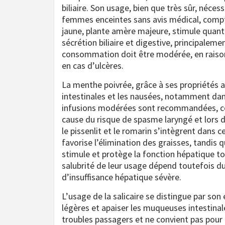
biliaire. Son usage, bien que très sûr, néces
femmes enceintes sans avis médical, compt
jaune, plante amère majeure, stimule quant à 
sécrétion biliaire et digestive, principalem
consommation doit être modérée, en raison 
en cas d’ulcères.
La menthe poivrée, grâce à ses propriétés 
intestinales et les nausées, notamment dans
infusions modérées sont recommandées, cep
cause du risque de spasme laryngé et lors
le pissenlit et le romarin s’intègrent dans c
favorise l’élimination des graisses, tandis 
stimule et protège la fonction hépatique to
salubrité de leur usage dépend toutefois du
d’insuffisance hépatique sévère.
L’usage de la salicaire se distingue par son 
légères et apaiser les muqueuses intestina
troubles passagers et ne convient pas pour l