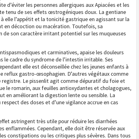
site d’éviter les personnes allergiques aux Apiacées et les
e tenu de ses effets œstrogéniques doux. La gentiane
elle l’appétit et la tonicité gastrique en agissant sur la
ent en décoction ou macération. Toutefois, sa
de son caractère irritant potentiel sur les muqueuses
antispasmodiques et carminatives, apaise les douleurs
 le cadre du syndrome de l’intestin irritable. Ses
endant elle est déconseillée chez les jeunes enfants à
 de reflux gastro-œsophagien. D’autres végétaux comme
e registre. Le pissenlit agit comme dépuratif du foie et
que le romarin, aux feuilles antioxydantes et cholagogues,
ut en améliorant la digestion lente ou sensible. La
 respect des doses et d’une vigilance accrue en cas
effet astringent très utile pour réduire les diarrhées
les enflammées. Cependant, elle doit être réservée aux
es constipations ou les critiques plus sévères. Dans tous