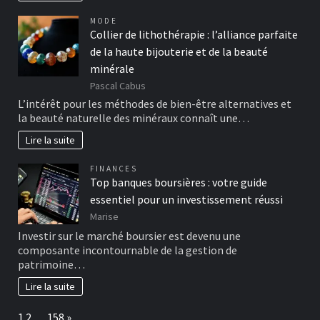
MODE
Collier de lithothérapie : l’alliance parfaite
de la haute bijouterie et de la beauté
minérale
Pascal Cabus
L’intérêt pour les méthodes de bien-être alternatives et
la beauté naturelle des minéraux connaît une…
Lire la suite
FINANCES
Top banques boursières : votre guide
essentiel pour un investissement réussi
Marise
Investir sur le marché boursier est devenu une
composante incontournable de la gestion de
patrimoine…
Lire la suite
Page:
Next
1
2
…
158
»