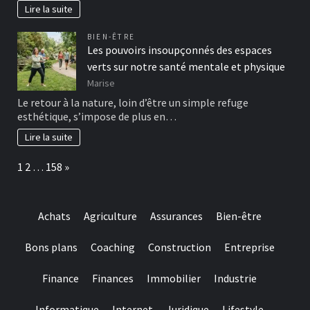
Lire la suite
BIEN-ÊTRE
Les pouvoirs insoupçonnés des espaces
verts sur notre santé mentale et physique
Marise
Le retour à la nature, loin d’être un simple refuge
esthétique, s’impose de plus en…
Lire la suite
Page:
Next
1
2
…
158
»
Achats
Agriculture
Assurances
Bien-être
Bons plans
Coaching
Construction
Entreprise
Finance
Finances
Immobilier
Industrie
Informatique
Internet
Juridique
Lifestyle