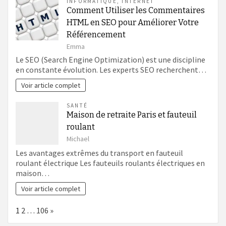
INFORMATIQUE
,
INTERNET
Comment Utiliser les Commentaires
HTML en SEO pour Améliorer Votre
Référencement
Emma
Le SEO (Search Engine Optimization) est une discipline
en constante évolution. Les experts SEO recherchent…
Voir article complet
SANTÉ
Maison de retraite Paris et fauteuil
roulant
Michael
Les avantages extrêmes du transport en fauteuil
roulant électrique Les fauteuils roulants électriques en
maison…
Voir article complet
Page:
Next
1
2
…
106
»