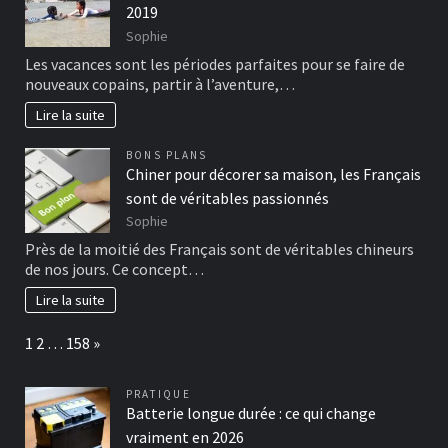
2019
Sophie
Les vacances sont les périodes parfaites pour se faire de
nouveaux copains, partir à l’aventure,…
Lire la suite
BONS PLANS
Chiner pour décorer sa maison, les Français
sont de véritables passionnés
Sophie
Près de la moitié des Français sont de véritables chineurs
de nos jours. Ce concept…
Lire la suite
Page:
Next
1
2
…
158
»
PRATIQUE
Batterie longue durée : ce qui change
vraiment en 2026