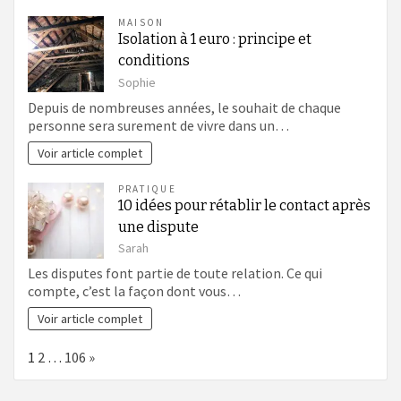
MAISON
Isolation à 1 euro : principe et
conditions
Sophie
Depuis de nombreuses années, le souhait de chaque
personne sera surement de vivre dans un…
Voir article complet
PRATIQUE
10 idées pour rétablir le contact après
une dispute
Sarah
Les disputes font partie de toute relation. Ce qui
compte, c’est la façon dont vous…
Voir article complet
Page:
Next
1
2
…
106
»