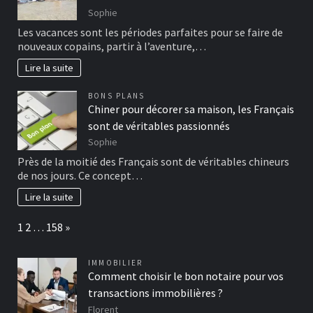
Sophie
Les vacances sont les périodes parfaites pour se faire de
nouveaux copains, partir à l’aventure,…
Lire la suite
BONS PLANS
Chiner pour décorer sa maison, les Français
sont de véritables passionnés
Sophie
Près de la moitié des Français sont de véritables chineurs
de nos jours. Ce concept…
Lire la suite
Page:
Next
1
2
…
158
»
IMMOBILIER
Comment choisir le bon notaire pour vos
transactions immobilières ?
Florent