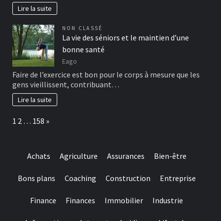
Lire la suite
NON CLASSÉ
La vie des séniors et le maintien d’une
bonne santé
Eago
Faire de l’exercice est bon pour le corps à mesure que les
gens vieillissent, contribuant…
Lire la suite
Page:
Next
1
2
…
158
»
Achats
Agriculture
Assurances
Bien-être
Bons plans
Coaching
Construction
Entreprise
Finance
Finances
Immobilier
Industrie