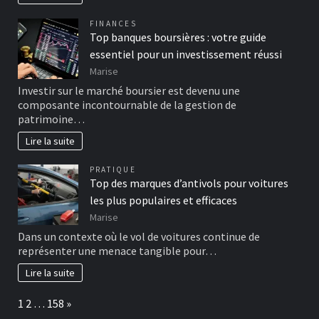
FINANCES
Top banques boursières : votre guide
essentiel pour un investissement réussi
Marise
Investir sur le marché boursier est devenu une
composante incontournable de la gestion de
patrimoine…
Lire la suite
PRATIQUE
Top des marques d’antivols pour voitures
les plus populaires et efficaces
Marise
Dans un contexte où le vol de voitures continue de
représenter une menace tangible pour…
Lire la suite
Page:
Next
1
2
…
158
»