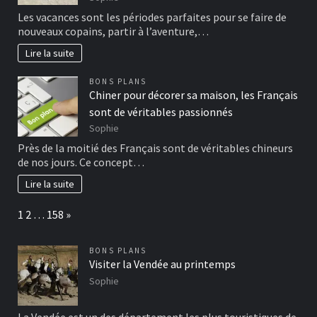
Les vacances sont les périodes parfaites pour se faire de
nouveaux copains, partir à l’aventure,…
Lire la suite
BONS PLANS
Chiner pour décorer sa maison, les Français
sont de véritables passionnés
Sophie
Près de la moitié des Français sont de véritables chineurs
de nos jours. Ce concept…
Lire la suite
Page:
Next
1
2
…
158
»
BONS PLANS
Visiter la Vendée au printemps
Sophie