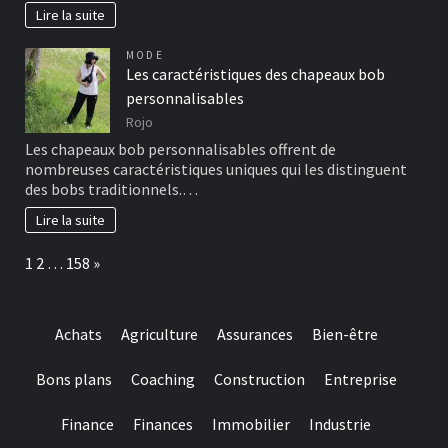
Lire la suite
MODE
Les caractéristiques des chapeaux bob
personnalisables
Rojo
Les chapeaux bob personnalisables offrent de
nombreuses caractéristiques uniques qui les distinguent
des bobs traditionnels.…
Lire la suite
Page:
Next
1
2
…
158
»
Achats
Agriculture
Assurances
Bien-être
Bons plans
Coaching
Construction
Entreprise
Finance
Finances
Immobilier
Industrie