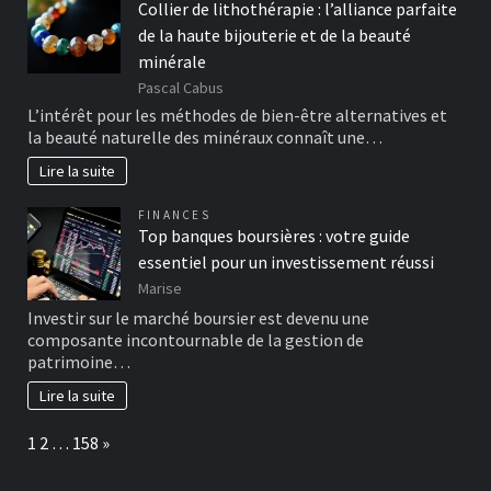
Collier de lithothérapie : l’alliance parfaite
de la haute bijouterie et de la beauté
minérale
Pascal Cabus
L’intérêt pour les méthodes de bien-être alternatives et
la beauté naturelle des minéraux connaît une…
Lire la suite
FINANCES
Top banques boursières : votre guide
essentiel pour un investissement réussi
Marise
Investir sur le marché boursier est devenu une
composante incontournable de la gestion de
patrimoine…
Lire la suite
Page:
Next
1
2
…
158
»