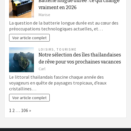
Batterie longue durée : ce qui change
vraiment en 2026
Marise
La question de la batterie longue durée est au cœur des
préoccupations technologiques actuelles, et…
Voir article complet
LOISIRS
,
TOURISME
Notre sélection des îles thaïlandaises
de rêve pour vos prochaines vacances
Carl
Le littoral thaïlandais fascine chaque année des
voyageurs en quête de paysages tropicaux, d’eaux
cristallines…
Voir article complet
Page:
Next
1
2
…
106
»