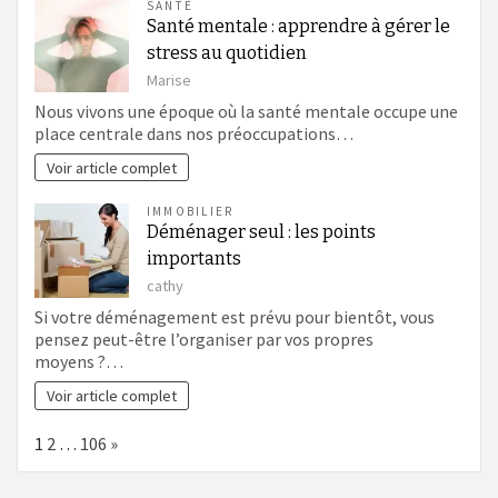
SANTÉ
Santé mentale : apprendre à gérer le
stress au quotidien
Marise
Nous vivons une époque où la santé mentale occupe une
place centrale dans nos préoccupations…
Voir article complet
IMMOBILIER
Déménager seul : les points
importants
cathy
Si votre déménagement est prévu pour bientôt, vous
pensez peut-être l’organiser par vos propres
moyens ?…
Voir article complet
Page:
Next
1
2
…
106
»