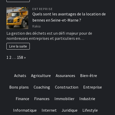
ENTREPRISE
Quels sont les avantages de la location de
bennes en Seine-et-Marne ?
Rakia
La gestion des déchets est un défi majeur pour de
nombreuses entreprises et particuliers en…
Lire la suite
Page:
Next
1
2
…
158
»
Achats
Agriculture
Assurances
Bien-être
Bons plans
Coaching
Construction
Entreprise
Finance
Finances
Immobilier
Industrie
Informatique
Internet
Juridique
Lifestyle