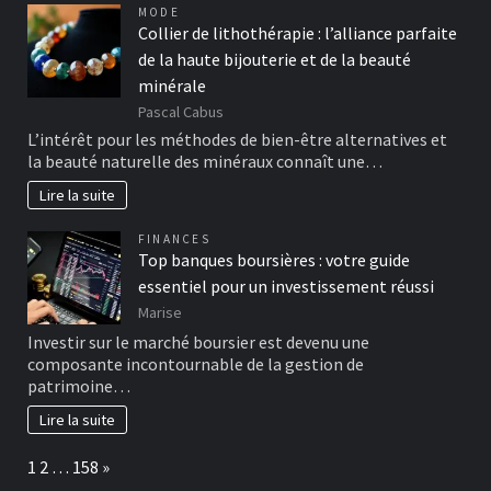
MODE
Collier de lithothérapie : l’alliance parfaite
de la haute bijouterie et de la beauté
minérale
Pascal Cabus
L’intérêt pour les méthodes de bien-être alternatives et
la beauté naturelle des minéraux connaît une…
Lire la suite
FINANCES
Top banques boursières : votre guide
essentiel pour un investissement réussi
Marise
Investir sur le marché boursier est devenu une
composante incontournable de la gestion de
patrimoine…
Lire la suite
Page:
Next
1
2
…
158
»