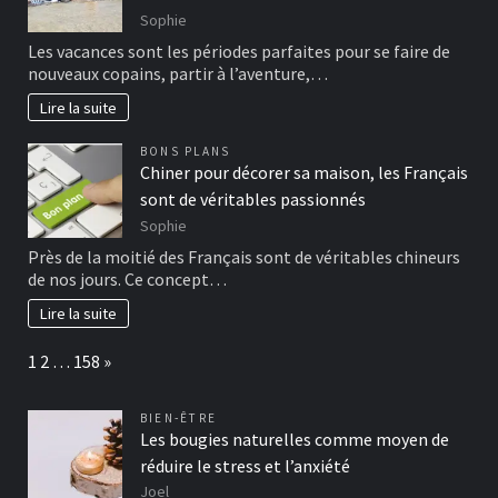
Sophie
Les vacances sont les périodes parfaites pour se faire de
nouveaux copains, partir à l’aventure,…
Lire la suite
BONS PLANS
Chiner pour décorer sa maison, les Français
sont de véritables passionnés
Sophie
Près de la moitié des Français sont de véritables chineurs
de nos jours. Ce concept…
Lire la suite
Page:
Next
1
2
…
158
»
BIEN-ÊTRE
Les bougies naturelles comme moyen de
réduire le stress et l’anxiété
Joel