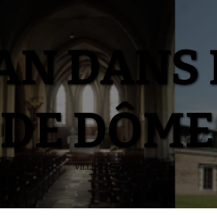
N DANS 
DE DÔME
VILLE-RANDAN.FR