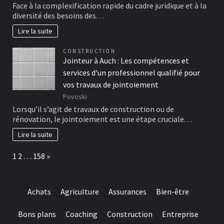
Face à la complexification rapide du cadre juridique et à la
diversité des besoins des…
Lire la suite
CONSTRUCTION
Jointeur à Auch : Les compétences et
services d’un professionnel qualifié pour
vos travaux de jointoiement
Povoski
Lorsqu’il s’agit de travaux de construction ou de
rénovation, le jointoiement est une étape cruciale…
Lire la suite
Page:
Next
1
2
…
158
»
Achats
Agriculture
Assurances
Bien-être
Bons plans
Coaching
Construction
Entreprise