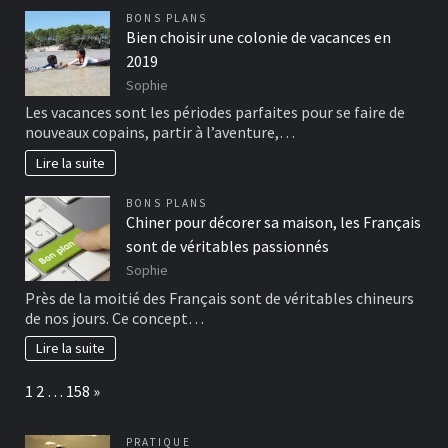
BONS PLANS
Bien choisir une colonie de vacances en
2019
Sophie
Les vacances sont les périodes parfaites pour se faire de
nouveaux copains, partir à l’aventure,…
Lire la suite
BONS PLANS
Chiner pour décorer sa maison, les Français
sont de véritables passionnés
Sophie
Près de la moitié des Français sont de véritables chineurs
de nos jours. Ce concept…
Lire la suite
Page:
Next
1
2
…
158
»
PRATIQUE