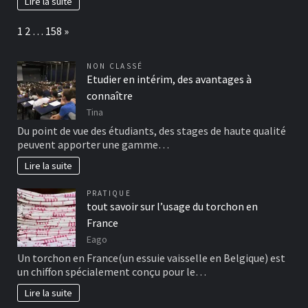
Lire la suite
Page:
Next
1
2
…
158
»
NON CLASSÉ
Etudier en intérim, des avantages à
connaître
Tina
Du point de vue des étudiants, des stages de haute qualité
peuvent apporter une gamme…
Lire la suite
PRATIQUE
tout savoir sur l’usage du torchon en
France
Eago
Un torchon en France(un essuie vaisselle en Belgique) est
un chiffon spécialement conçu pour le…
Lire la suite