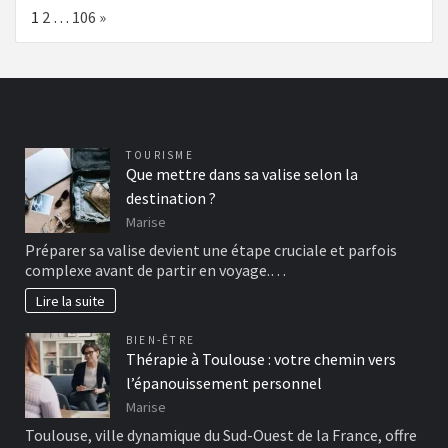
Page:
Next
1
2
…
106
»
TOURISME
Que mettre dans sa valise selon la
destination ?
Marise
Préparer sa valise devient une étape cruciale et parfois
complexe avant de partir en voyage.…
Lire la suite
BIEN-ÊTRE
Thérapie à Toulouse : votre chemin vers
l’épanouissement personnel
Marise
Toulouse, ville dynamique du Sud-Ouest de la France, offre