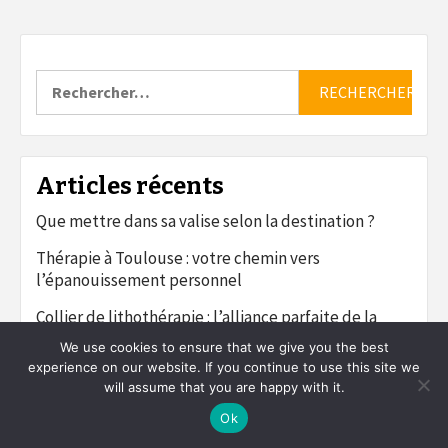
Rechercher :
Articles récents
Que mettre dans sa valise selon la destination ?
Thérapie à Toulouse : votre chemin vers
l’épanouissement personnel
Collier de lithothérapie : l’alliance parfaite de la
haute bijouterie et de la beauté minérale
We use cookies to ensure that we give you the best
experience on our website. If you continue to use this site we
Top banques boursières : votre guide essentiel pour
will assume that you are happy with it.
un investissement réussi
Ok
Top des marques d’antivols pour voitures les plus