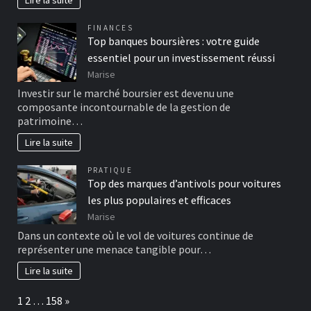
FINANCES
Top banques boursières : votre guide
essentiel pour un investissement réussi
Marise
Investir sur le marché boursier est devenu une
composante incontournable de la gestion de
patrimoine…
Lire la suite
PRATIQUE
Top des marques d’antivols pour voitures
les plus populaires et efficaces
Marise
Dans un contexte où le vol de voitures continue de
représenter une menace tangible pour…
Lire la suite
Page:
Next
1
2
…
158
»