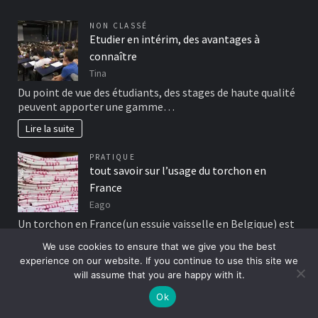
NON CLASSÉ
Etudier en intérim, des avantages à
connaître
Tina
Du point de vue des étudiants, des stages de haute qualité
peuvent apporter une gamme…
Lire la suite
PRATIQUE
tout savoir sur l’usage du torchon en
France
Eago
Un torchon en France(un essuie vaisselle en Belgique) est
un chiffon spécialement conçu pour le…
We use cookies to ensure that we give you the best
Lire la suite
experience on our website. If you continue to use this site we
will assume that you are happy with it.
BONS PLANS
Ok
Bien choisir une colonie de vacances en