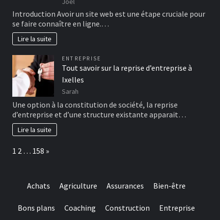
Joel
Introduction Avoir un site web est une étape cruciale pour
se faire connaître en ligne.…
Lire la suite
ENTREPRISE
Tout savoir sur la reprise d’entreprise à
Ixelles
Sarah
Une option à la constitution de société, la reprise
d’entreprise et d’une structure existante apparait…
Lire la suite
Page:
Next
1
2
…
158
»
Achats
Agriculture
Assurances
Bien-être
Bons plans
Coaching
Construction
Entreprise