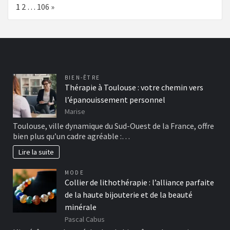
Page:
Next
1
2
…
106
»
BIEN-ÊTRE
Thérapie à Toulouse : votre chemin vers
l’épanouissement personnel
Marise
Toulouse, ville dynamique du Sud-Ouest de la France, offre
bien plus qu’un cadre agréable :…
Lire la suite
MODE
Collier de lithothérapie : l’alliance parfaite
de la haute bijouterie et de la beauté
minérale
Pascal Cabus