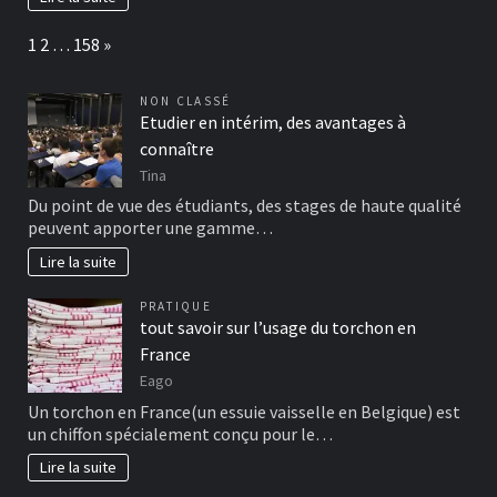
Page:
Next
1
2
…
158
»
NON CLASSÉ
Etudier en intérim, des avantages à
connaître
Tina
Du point de vue des étudiants, des stages de haute qualité
peuvent apporter une gamme…
Lire la suite
PRATIQUE
tout savoir sur l’usage du torchon en
France
Eago
Un torchon en France(un essuie vaisselle en Belgique) est
un chiffon spécialement conçu pour le…
Lire la suite