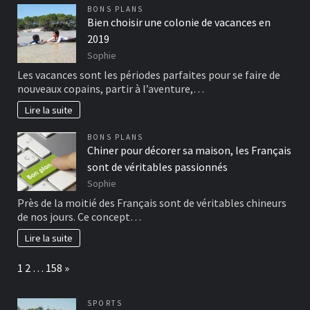
BONS PLANS
Bien choisir une colonie de vacances en
2019
Sophie
Les vacances sont les périodes parfaites pour se faire de
nouveaux copains, partir à l’aventure,…
Lire la suite
BONS PLANS
Chiner pour décorer sa maison, les Français
sont de véritables passionnés
Sophie
Près de la moitié des Français sont de véritables chineurs
de nos jours. Ce concept…
Lire la suite
Page:
Next
1
2
…
158
»
SPORTS