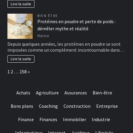
Lire la suite
BIEN-ÊTRE
Protéines en poudre et perte de poids :
démêler mythe et réalité
Marise
Depuis quelques années, les protéines en poudre se sont
imposées comme un complément incontournable dans…
Lire la suite
Page:
Next
1
2
…
158
»
Achats
Agriculture
Assurances
Bien-être
Bons plans
Coaching
Construction
Entreprise
Finance
Finances
Immobilier
Industrie
Informatique
Internet
Juridique
Lifestyle