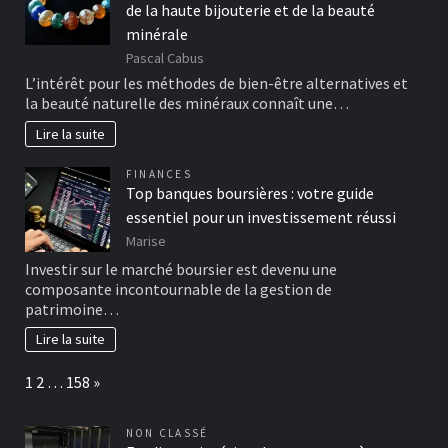
de la haute bijouterie et de la beauté
minérale
Pascal Cabus
L’intérêt pour les méthodes de bien-être alternatives et
la beauté naturelle des minéraux connaît une…
Lire la suite
FINANCES
Top banques boursières : votre guide
essentiel pour un investissement réussi
Marise
Investir sur le marché boursier est devenu une
composante incontournable de la gestion de
patrimoine…
Lire la suite
Page:
Next
1
2
…
158
»
NON CLASSÉ