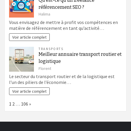
Qu’est-ce qu’un freelance
référencement SEO ?
Halima
Vous envisagez de mettre à profit vos compétences en
matière de référencement en tant qu’activité…
Voir article complet
TRANSPORTS
Meilleur annuaire transport routier et
logistique
Florent
Le secteur du transport routier et de la logistique est
l’un des piliers de l’économie…
Voir article complet
Page:
Next
1
2
…
106
»