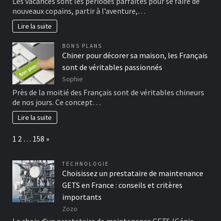
Les vacances sont les périodes parfaites pour se faire de
nouveaux copains, partir à l’aventure,…
Lire la suite
BONS PLANS
Chiner pour décorer sa maison, les Français
sont de véritables passionnés
Sophie
Près de la moitié des Français sont de véritables chineurs
de nos jours. Ce concept…
Lire la suite
Page:
Next
1
2
…
158
»
TECHNOLOGIE
Choisissez un prestataire de maintenance
GETS en France : conseils et critères
importants
Zozo