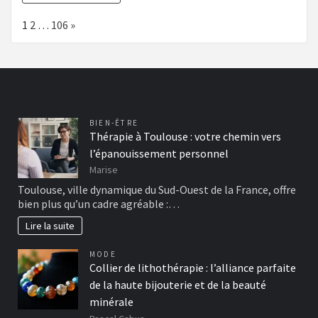
Page:
Next
1
2
…
106
»
BIEN-ÊTRE
Thérapie à Toulouse : votre chemin vers
l’épanouissement personnel
Marise
Toulouse, ville dynamique du Sud-Ouest de la France, offre
bien plus qu’un cadre agréable :…
Lire la suite
MODE
Collier de lithothérapie : l’alliance parfaite
de la haute bijouterie et de la beauté
minérale