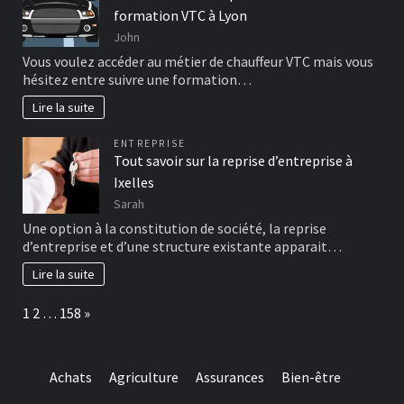
formation VTC à Lyon
John
Vous voulez accéder au métier de chauffeur VTC mais vous
hésitez entre suivre une formation…
Lire la suite
ENTREPRISE
Tout savoir sur la reprise d’entreprise à
Ixelles
Sarah
Une option à la constitution de société, la reprise
d’entreprise et d’une structure existante apparait…
Lire la suite
Page:
Next
1
2
…
158
»
Achats
Agriculture
Assurances
Bien-être