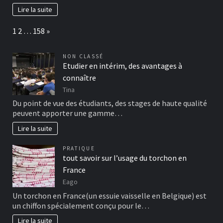
Lire la suite
Page:
Next
1
2
…
158
»
NON CLASSÉ
Etudier en intérim, des avantages à
connaître
Tina
Du point de vue des étudiants, des stages de haute qualité
peuvent apporter une gamme…
Lire la suite
PRATIQUE
tout savoir sur l’usage du torchon en
France
Eago
Un torchon en France(un essuie vaisselle en Belgique) est
un chiffon spécialement conçu pour le…
Lire la suite