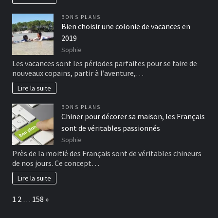
BONS PLANS
Bien choisir une colonie de vacances en
2019
Sophie
Les vacances sont les périodes parfaites pour se faire de
nouveaux copains, partir à l’aventure,…
Lire la suite
BONS PLANS
Chiner pour décorer sa maison, les Français
sont de véritables passionnés
Sophie
Près de la moitié des Français sont de véritables chineurs
de nos jours. Ce concept…
Lire la suite
Page:
Next
1
2
…
158
»