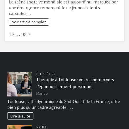
La scène sportive mondiale est aujourd’hui marquée par
une émergence remarquable de jeunes talents
capables…
Voir article complet
Page:
Next
1
2
…
106
»
BIEN-ÊTRE
Thérapie à Toulouse : votre chemin vers
l’épanouissement personnel
Marise
Toulouse, ville dynamique du Sud-Ouest de la France, offre
bien plus qu’un cadre agréable :…
Lire la suite
MODE