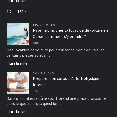
Lire la suite
Page:
Next
1
2
…
158
»
TRANSPORTS
Payer moins cher sa location de voiture en
Corse : comment s’y prendre ?
Amine
Une location de voiture peut coûter de rien à double, et
certains pièges sont à…
Lire la suite
BONS PLANS
Préparer son corps à l’effort physique
intense
Joel
Dans un contexte où le sport prend une place croissante
dans le quotidien, la question…
Lire la suite