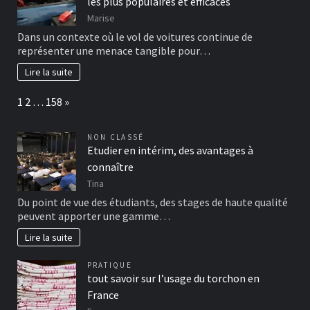
les plus populaires et efficaces
Marise
Dans un contexte où le vol de voitures continue de
représenter une menace tangible pour…
Lire la suite
Page:
Next
1
2
…
158
»
NON CLASSÉ
Etudier en intérim, des avantages à
connaître
Tina
Du point de vue des étudiants, des stages de haute qualité
peuvent apporter une gamme…
Lire la suite
PRATIQUE
tout savoir sur l’usage du torchon en
France