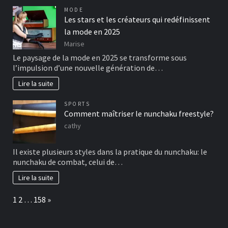
MODE
Les stars et les créateurs qui redéfinissent
la mode en 2025
Marise
Le paysage de la mode en 2025 se transforme sous
l’impulsion d’une nouvelle génération de…
Lire la suite
SPORTS
Comment maîtriser le nunchaku freestyle?
cathy
Il existe plusieurs styles dans la pratique du nunchaku: le
nunchaku de combat, celui de…
Lire la suite
Page:
Next
1
2
…
158
»