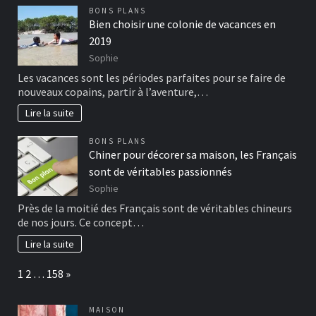
BONS PLANS
Bien choisir une colonie de vacances en
2019
Sophie
Les vacances sont les périodes parfaites pour se faire de
nouveaux copains, partir à l’aventure,…
Lire la suite
BONS PLANS
Chiner pour décorer sa maison, les Français
sont de véritables passionnés
Sophie
Près de la moitié des Français sont de véritables chineurs
de nos jours. Ce concept…
Lire la suite
Page:
Next
1
2
…
158
»
MAISON