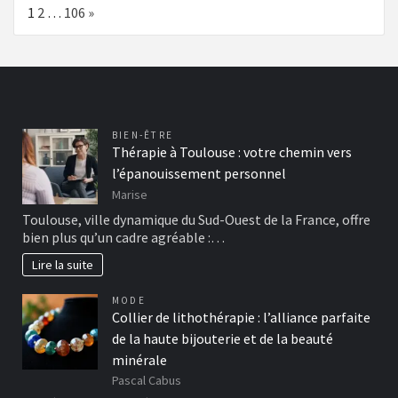
Page:
Next
1
2
…
106
»
BIEN-ÊTRE
Thérapie à Toulouse : votre chemin vers
l’épanouissement personnel
Marise
Toulouse, ville dynamique du Sud-Ouest de la France, offre
bien plus qu’un cadre agréable :…
Lire la suite
MODE
Collier de lithothérapie : l’alliance parfaite
de la haute bijouterie et de la beauté
minérale
Pascal Cabus