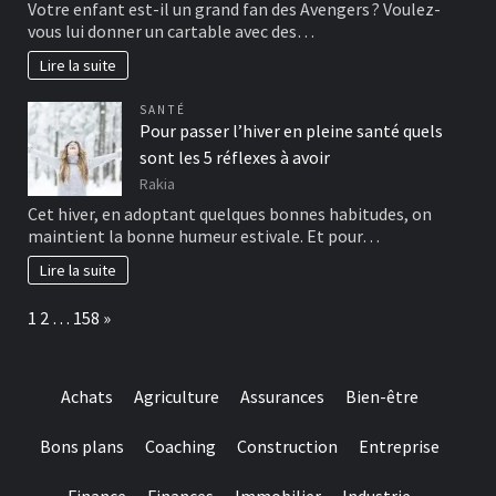
Votre enfant est-il un grand fan des Avengers ? Voulez-
vous lui donner un cartable avec des…
Lire la suite
SANTÉ
Pour passer l’hiver en pleine santé quels
sont les 5 réflexes à avoir
Rakia
Cet hiver, en adoptant quelques bonnes habitudes, on
maintient la bonne humeur estivale. Et pour…
Lire la suite
Page:
Next
1
2
…
158
»
Achats
Agriculture
Assurances
Bien-être
Bons plans
Coaching
Construction
Entreprise