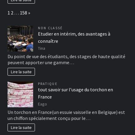
Page:
Next
1
2
…
158
»
NON CLASSÉ
Etudier en intérim, des avantages à
connaître
Tina
Du point de vue des étudiants, des stages de haute qualité
peuvent apporter une gamme…
Lire la suite
PRATIQUE
tout savoir sur l’usage du torchon en
France
Eago
Un torchon en France(un essuie vaisselle en Belgique) est
un chiffon spécialement conçu pour le…
Lire la suite