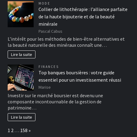
MODE
Collier de lithothérapie : l’alliance parfaite
de la haute bijouterie et de la beauté
minérale
Pascal Cabus
L’intérêt pour les méthodes de bien-être alternatives et
la beauté naturelle des minéraux connaît une…
Lire la suite
FINANCES
Top banques boursières : votre guide
essentiel pour un investissement réussi
Marise
Investir sur le marché boursier est devenu une
composante incontournable de la gestion de
patrimoine…
Lire la suite
Page:
Next
1
2
…
158
»