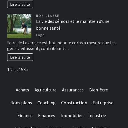
Lire la suite
NON CLASSÉ
La vie des séniors et le maintien d’une
bonne santé
Eago
Faire de l’exercice est bon pour le corps à mesure que les
gens vieillissent, contribuant…
Lire la suite
Page:
Next
1
2
…
158
»
Achats
Agriculture
Assurances
Bien-être
Bons plans
Coaching
Construction
Entreprise
Finance
Finances
Immobilier
Industrie