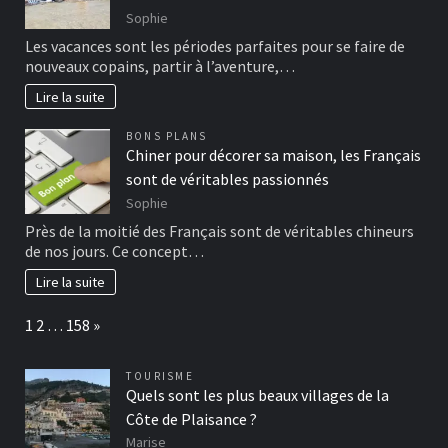
Sophie
Les vacances sont les périodes parfaites pour se faire de
nouveaux copains, partir à l’aventure,…
Lire la suite
BONS PLANS
Chiner pour décorer sa maison, les Français
sont de véritables passionnés
Sophie
Près de la moitié des Français sont de véritables chineurs
de nos jours. Ce concept…
Lire la suite
Page:
Next
1
2
…
158
»
TOURISME
Quels sont les plus beaux villages de la
Côte de Plaisance ?
Marise