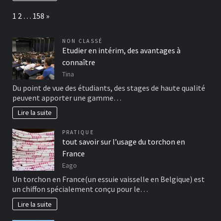
Page:
Next
1
2
…
158
»
NON CLASSÉ
Etudier en intérim, des avantages à
connaître
Tina
Du point de vue des étudiants, des stages de haute qualité
peuvent apporter une gamme…
Lire la suite
PRATIQUE
tout savoir sur l’usage du torchon en
France
Eago
Un torchon en France(un essuie vaisselle en Belgique) est
un chiffon spécialement conçu pour le…
Lire la suite