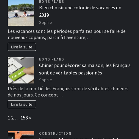
BONS PLANS
Bien choisir une colonie de vacances en
2019
Sophie
Les vacances sont les périodes parfaites pour se faire de
nouveaux copains, partir à l’aventure,…
Lire la suite
BONS PLANS
Chiner pour décorer sa maison, les Français
sont de véritables passionnés
Sophie
Près de la moitié des Français sont de véritables chineurs
de nos jours. Ce concept…
Lire la suite
Page:
Next
1
2
…
158
»
CONSTRUCTION