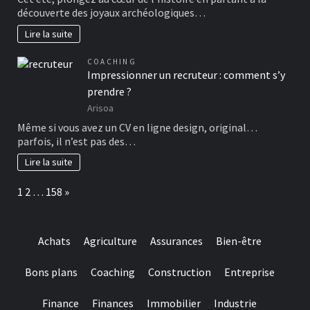
découverte des joyaux archéologiques…
Lire la suite
COACHING
Impressionner un recruteur : comment s’y
prendre ?
Arisoa
Même si vous avez un CV en ligne design, original…
parfois, il n’est pas des…
Lire la suite
Page:
Next
1
2
…
158
»
Achats
Agriculture
Assurances
Bien-être
Bons plans
Coaching
Construction
Entreprise
Finance
Finances
Immobilier
Industrie