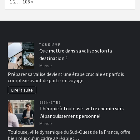
Page:
Next
1
2
…
106
»
TOURISME
Que mettre dans sa valise selon la
destination ?
Marise
Préparer sa valise devient une étape cruciale et parfois
complexe avant de partir en voyage.…
Lire la suite
BIEN-ÊTRE
Thérapie à Toulouse : votre chemin vers
l’épanouissement personnel
Marise
Toulouse, ville dynamique du Sud-Ouest de la France, offre
bien plus qu’un cadre agréable :…