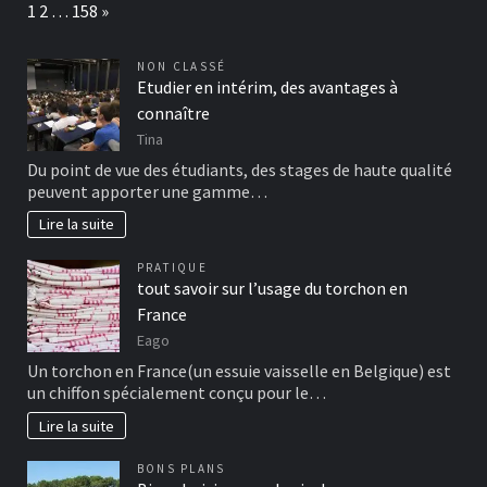
Page:
Next
1
2
…
158
»
NON CLASSÉ
Etudier en intérim, des avantages à
connaître
Tina
Du point de vue des étudiants, des stages de haute qualité
peuvent apporter une gamme…
Lire la suite
PRATIQUE
tout savoir sur l’usage du torchon en
France
Eago
Un torchon en France(un essuie vaisselle en Belgique) est
un chiffon spécialement conçu pour le…
Lire la suite
BONS PLANS