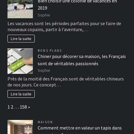
Bien choisir une colonie de vacances en
2019
Sophie
Les vacances sont les périodes parfaites pour se faire de
nouveaux copains, partir à l’aventure,…
Lire la suite
BONS PLANS
Chiner pour décorer sa maison, les Français
sont de véritables passionnés
Sophie
Près de la moitié des Français sont de véritables chineurs
de nos jours. Ce concept…
Lire la suite
Page:
Next
1
2
…
158
»
MAISON
Comment mettre en valeur un tapis dans