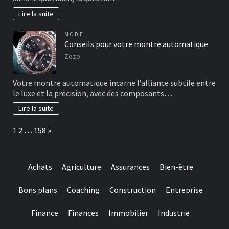
Lire la suite
MODE
Conseils pour votre montre automatique
Zozo
Votre montre automatique incarne l’alliance subtile entre
le luxe et la précision, avec des composants…
Lire la suite
Page:
Next
1
2
…
158
»
Achats
Agriculture
Assurances
Bien-être
Bons plans
Coaching
Construction
Entreprise
Finance
Finances
Immobilier
Industrie