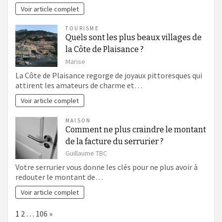
Voir article complet
TOURISME
Quels sont les plus beaux villages de
la Côte de Plaisance ?
Marise
La Côte de Plaisance regorge de joyaux pittoresques qui
attirent les amateurs de charme et…
Voir article complet
MAISON
Comment ne plus craindre le montant
de la facture du serrurier ?
Guillaume TBC
Votre serrurier vous donne les clés pour ne plus avoir à
redouter le montant de…
Voir article complet
Page:
Next
1
2
…
106
»