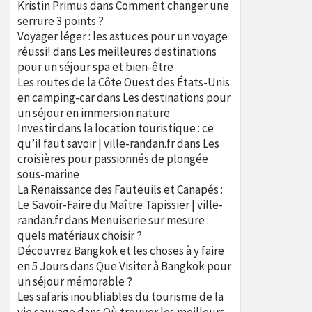
Kristin Primus
dans
Comment changer une
serrure 3 points ?
Voyager léger : les astuces pour un voyage
réussi!
dans
Les meilleures destinations
pour un séjour spa et bien-être
Les routes de la Côte Ouest des États-Unis
en camping-car
dans
Les destinations pour
un séjour en immersion nature
Investir dans la location touristique : ce
qu’il faut savoir | ville-randan.fr
dans
Les
croisières pour passionnés de plongée
sous-marine
La Renaissance des Fauteuils et Canapés :
Le Savoir-Faire du Maître Tapissier | ville-
randan.fr
dans
Menuiserie sur mesure :
quels matériaux choisir ?
Découvrez Bangkok et les choses à y faire
en 5 Jours
dans
Que Visiter à Bangkok pour
un séjour mémorable ?
Les safaris inoubliables du tourisme de la