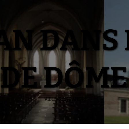
N DANS 
DE DÔME
VILLE-RANDAN.FR