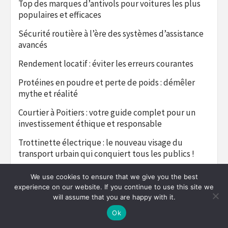
Top des marques d’antivols pour voitures les plus
populaires et efficaces
Sécurité routière à l’ère des systèmes d’assistance
avancés
Rendement locatif : éviter les erreurs courantes
Protéines en poudre et perte de poids : démêler
mythe et réalité
Courtier à Poitiers : votre guide complet pour un
investissement éthique et responsable
Trottinette électrique : le nouveau visage du
transport urbain qui conquiert tous les publics !
Annuaire professionnel vérifié : avis, contacts et
We use cookies to ensure that we give you the best
devis gratuits
experience on our website. If you continue to use this site we
will assume that you are happy with it.
Méthodes naturelles et performantes pour
contrôler votre hypertension artérielle
Ok