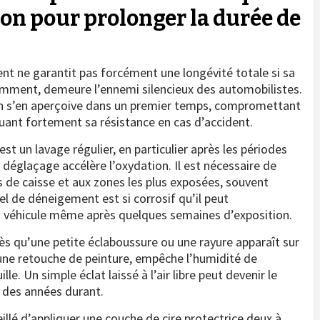
ion pour prolonger la durée de
 ne garantit pas forcément une longévité totale si sa
tamment, demeure l’ennemi silencieux des automobilistes.
’on s’en aperçoive dans un premier temps, compromettant
nuant fortement sa résistance en cas d’accident.
st un lavage régulier, en particulier après les périodes
le déglaçage accélère l’oxydation. Il est nécessaire de
s de caisse et aux zones les plus exposées, souvent
el de déneigement est si corrosif qu’il peut
 véhicule même après quelques semaines d’exposition.
dès qu’une petite éclaboussure ou une rayure apparaît sur
une retouche de peinture, empêche l’humidité de
e. Un simple éclat laissé à l’air libre peut devenir le
 des années durant.
eillé d’appliquer une couche de cire protectrice deux à