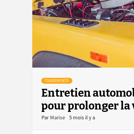
TRANSPORTS
Entretien automob
pour prolonger la 
Par
Marise
5 mois il y a