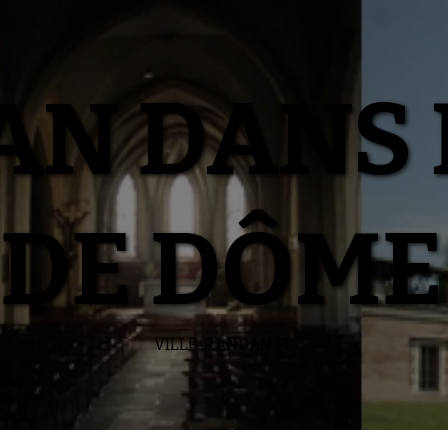
N DANS 
DE DÔME
VILLE-RANDAN.FR