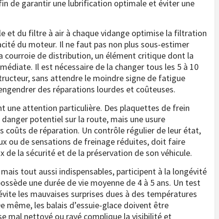
in de garantir une lubrification optimale et éviter une
e et du filtre à air à chaque vidange optimise la filtration
acité du moteur. Il ne faut pas non plus sous-estimer
a courroie de distribution, un élément critique dont la
édiate. Il est nécessaire de la changer tous les 5 à 10
ucteur, sans attendre le moindre signe de fatigue
t engendrer des réparations lourdes et coûteuses.
 une attention particulière. Des plaquettes de frein
anger potentiel sur la route, mais une usure
s coûts de réparation. Un contrôle régulier de leur état,
ux ou de sensations de freinage réduites, doit faire
 de la sécurité et de la préservation de son véhicule.
mais tout aussi indispensables, participent à la longévité
 possède une durée de vie moyenne de 4 à 5 ans. Un test
évite les mauvaises surprises dues à des températures
e même, les balais d’essuie-glace doivent être
se mal nettoyé ou rayé complique la visibilité et