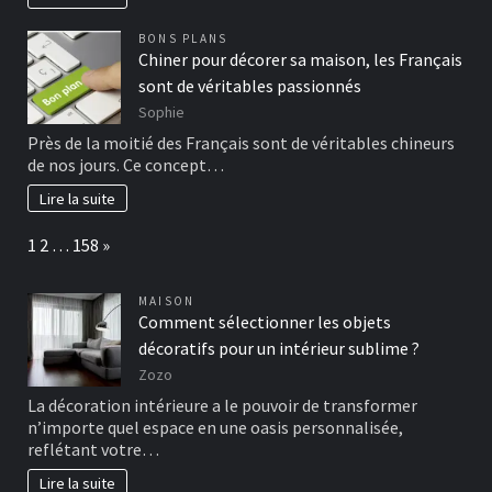
BONS PLANS
Chiner pour décorer sa maison, les Français
sont de véritables passionnés
Sophie
Près de la moitié des Français sont de véritables chineurs
de nos jours. Ce concept…
Lire la suite
Page:
Next
1
2
…
158
»
MAISON
Comment sélectionner les objets
décoratifs pour un intérieur sublime ?
Zozo
La décoration intérieure a le pouvoir de transformer
n’importe quel espace en une oasis personnalisée,
reflétant votre…
Lire la suite