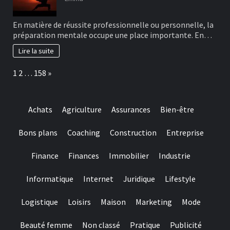
En matière de réussite professionnelle ou personnelle, la
préparation mentale occupe une place importante. En…
Lire la suite
Page:
Next
1
2
…
158
»
Achats
Agriculture
Assurances
Bien-être
Bons plans
Coaching
Construction
Entreprise
Finance
Finances
Immobilier
Industrie
Informatique
Internet
Juridique
Lifestyle
Logistique
Loisirs
Maison
Marketing
Mode
Beauté femme
Non classé
Pratique
Publicité