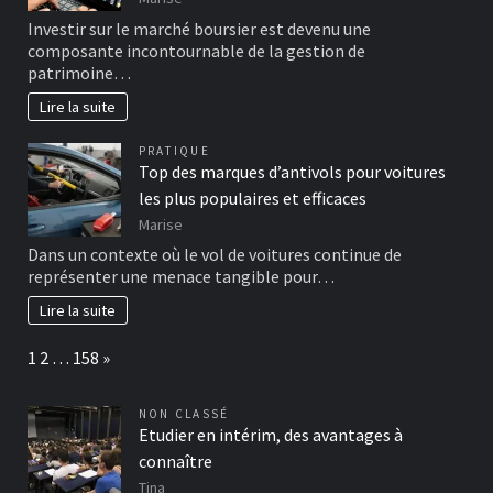
Investir sur le marché boursier est devenu une
composante incontournable de la gestion de
patrimoine…
Lire la suite
PRATIQUE
Top des marques d’antivols pour voitures
les plus populaires et efficaces
Marise
Dans un contexte où le vol de voitures continue de
représenter une menace tangible pour…
Lire la suite
Page:
Next
1
2
…
158
»
NON CLASSÉ
Etudier en intérim, des avantages à
connaître
Tina