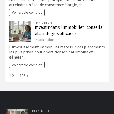
atteindre un état de conscience élargie, de…
Voir article complet
IMMOBILIER
Investir dans l’immobilier : conseils
et stratégies efficaces
Pascal Cabus
L’investissement immobilier reste l’un des placements
les plus prisés pour diversifier son patrimoine et
générer…
Voir article complet
Page:
Next
1
2
…
106
»
BIEN-ÊTRE