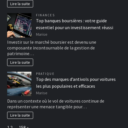
Lire la suite
FINANCES
Top banques boursières : votre guide
essentiel pour un investissement réussi
Marise
Investir sur le marché boursier est devenu une
composante incontournable de la gestion de
patrimoine…
Lire la suite
PRATIQUE
Top des marques d’antivols pour voitures
les plus populaires et efficaces
Marise
Dans un contexte où le vol de voitures continue de
représenter une menace tangible pour…
Lire la suite
Page:
Next
1
2
…
158
»