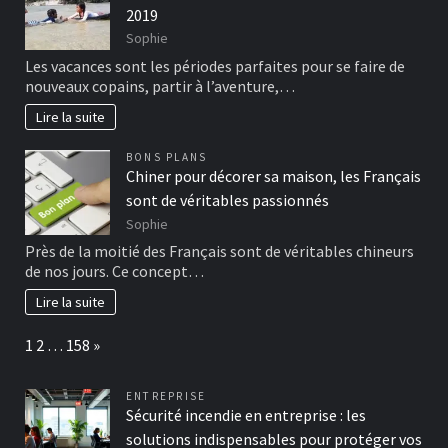
2019
Sophie
Les vacances sont les périodes parfaites pour se faire de
nouveaux copains, partir à l’aventure,…
Lire la suite
BONS PLANS
Chiner pour décorer sa maison, les Français
sont de véritables passionnés
Sophie
Près de la moitié des Français sont de véritables chineurs
de nos jours. Ce concept…
Lire la suite
Page:
Next
1
2
…
158
»
ENTREPRISE
Sécurité incendie en entreprise : les
solutions indispensables pour protéger vos