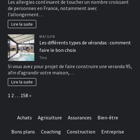
Les allergies continuent de toucher un nombre croissant
de personnes en France, notamment avec
l’allongement…
Lire la suite
MAISON
Les différents types de vérandas : comment
faire le bon choix
Tina
Si vous avez pour projet de faire construire une veranda 95,
afin d’agrandir votre maison,…
Lire la suite
Page:
Next
1
2
…
158
»
Achats
Agriculture
Assurances
Bien-être
Bons plans
Coaching
Construction
Entreprise