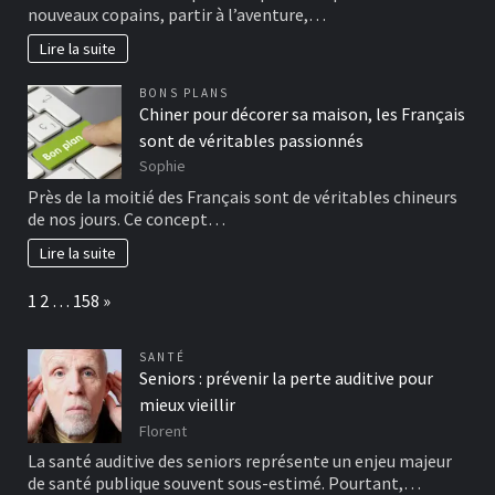
nouveaux copains, partir à l’aventure,…
Lire la suite
BONS PLANS
Chiner pour décorer sa maison, les Français
sont de véritables passionnés
Sophie
Près de la moitié des Français sont de véritables chineurs
de nos jours. Ce concept…
Lire la suite
Page:
Next
1
2
…
158
»
SANTÉ
Seniors : prévenir la perte auditive pour
mieux vieillir
Florent
La santé auditive des seniors représente un enjeu majeur
de santé publique souvent sous-estimé. Pourtant,…