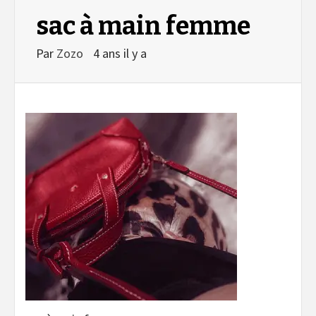
sac à main femme
Par
Zozo
4 ans il y a