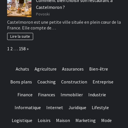
Comment bien choisir son restaurant à
Castelmoron ?
Povoski
Castelmoron est une petite ville située en plein cœur de la
France. Elle compte de…
Lire la suite
Page:
Next
1
2
…
158
»
Achats
Agriculture
Assurances
Bien-être
Bons plans
Coaching
Construction
Entreprise
Finance
Finances
Immobilier
Industrie
Informatique
Internet
Juridique
Lifestyle
Logistique
Loisirs
Maison
Marketing
Mode