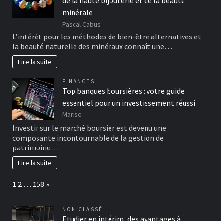
de la haute bijouterie et de la beauté
minérale
Pascal Cabus
L’intérêt pour les méthodes de bien-être alternatives et
la beauté naturelle des minéraux connaît une…
Lire la suite
FINANCES
Top banques boursières : votre guide
essentiel pour un investissement réussi
Marise
Investir sur le marché boursier est devenu une
composante incontournable de la gestion de
patrimoine…
Lire la suite
Page:
Next
1
2
…
158
»
NON CLASSÉ
Etudier en intérim, des avantages à