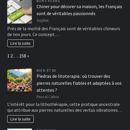
BONS PLANS
Chiner pour décorer sa maison, les Français
sont de véritables passionnés
Sophie
Près de la moitié des Français sont de véritables chineurs
de nos jours. Ce concept…
Lire la suite
Page:
Next
1
2
…
158
»
BIEN-ÊTRE
Piedras de litoterapia : où trouver des
pierres naturelles fiables et adaptées à vos
attentes ?
Pascal Cabus
L’intérêt pour la lithothérapie, cette pratique ancestrale
qui attribue aux pierres naturelles des vertus vibratoires…
Lire la suite