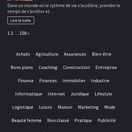
Dans un monde où le rythme de vie s’accélère, prendre le
temps de s’arrêter et…
Lire la suite
Page:
Next
1
2
…
158
»
Achats
Agriculture
Assurances
Bien-être
Bons plans
Coaching
Construction
Entreprise
Finance
Finances
Immobilier
Industrie
Informatique
Internet
Juridique
Lifestyle
Logistique
Loisirs
Maison
Marketing
Mode
Beauté femme
Non classé
Pratique
Publicité