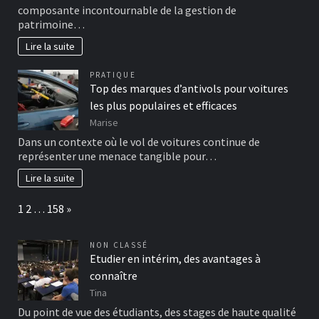
composante incontournable de la gestion de
patrimoine…
Lire la suite
PRATIQUE
Top des marques d’antivols pour voitures
les plus populaires et efficaces
Marise
Dans un contexte où le vol de voitures continue de
représenter une menace tangible pour…
Lire la suite
Page:
Next
1
2
…
158
»
NON CLASSÉ
Etudier en intérim, des avantages à
connaître
Tina
Du point de vue des étudiants, des stages de haute qualité