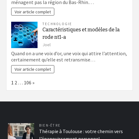
ménagent pas la région du Bas-Rhin.…
Voir article complet
TECHNOLOGIE
Caractéristiques et modèles de la
rode nt1-a
Joel
Quand on a une voix d’or, une voix qui attire l’attention,
certainement qu’elle est retransmise…
Voir article complet
Page:
Next
1
2
…
106
»
BIEN-ÊTRE
Thérapie à Toulouse : votre chemin vers
l’épanouissement personnel